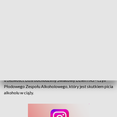
Światowy Dzień FAS. Okres ciąży należy utrzymywać w pełnej trzeźwości
9 września to wyjątkowa data, która ma uświadamiać, że
przez 9 miesięcy ciąży, kobiety powinny spędzić w całkowitej
trzeźwości. Dziś obchodzimy Światowy Dzień FAS - czyli
Płodowego Zespołu Alkoholowego, który jest skutkiem picia
alkoholu w ciąży.