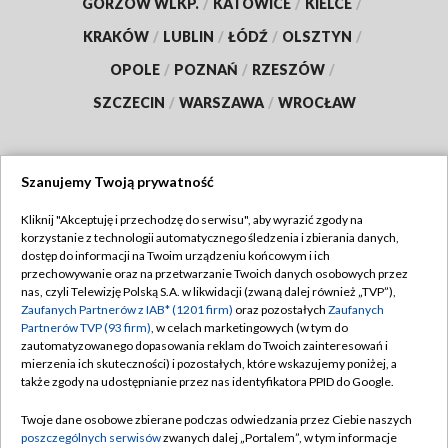
GORZÓW WLKP.
/
KATOWICE
/
KIELCE
/
KRAKÓW
/
LUBLIN
/
ŁÓDŹ
/
OLSZTYN
/
OPOLE
/
POZNAŃ
/
RZESZÓW
/
SZCZECIN
/
WARSZAWA
/
WROCŁAW
Szanujemy Twoją prywatność
Dołącz do nas:
Kliknij "Akceptuję i przechodzę do serwisu", aby wyrazić zgody na
korzystanie z technologii automatycznego śledzenia i zbierania danych,
TVP
dostęp do informacji na Twoim urządzeniu końcowym i ich
Abonament TVP
przechowywanie oraz na przetwarzanie Twoich danych osobowych przez
Regulamin TVP
nas, czyli Telewizję Polską S.A. w likwidacji (zwaną dalej również „TVP”),
Emisja w TVP
Zaufanych Partnerów z IAB* (1201 firm)
oraz pozostałych
Zaufanych
Polityka prywatności
Partnerów TVP (93 firm)
, w celach marketingowych (w tym do
Centrum informacji TVP
Moje zgody
zautomatyzowanego dopasowania reklam do Twoich zainteresowań i
mierzenia ich skuteczności) i pozostałych, które wskazujemy poniżej, a
Naziemna Telewizja Cyfrowa
Pomoc
także zgody na udostępnianie przez nas identyfikatora PPID do Google.
Sklep TVP
Biuro reklamy
Twoje dane osobowe zbierane podczas odwiedzania przez Ciebie naszych
Rada Programowa
poszczególnych serwisów
zwanych dalej „Portalem”, w tym informacje
Kontakt