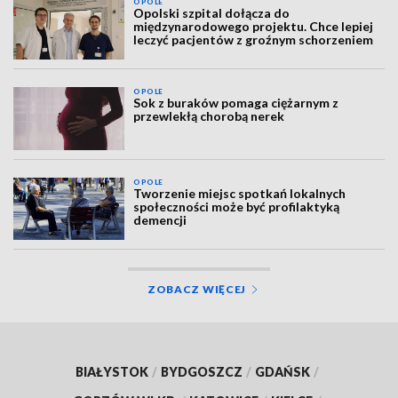
OPOLE
Opolski szpital dołącza do
międzynarodowego projektu. Chce lepiej
leczyć pacjentów z groźnym schorzeniem
OPOLE
Sok z buraków pomaga ciężarnym z
przewlekłą chorobą nerek
OPOLE
Tworzenie miejsc spotkań lokalnych
społeczności może być profilaktyką
demencji
ZOBACZ WIĘCEJ
BIAŁYSTOK
/
BYDGOSZCZ
/
GDAŃSK
/