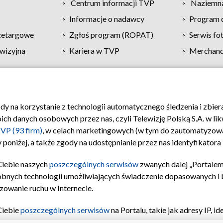
Centrum informacji TVP
Naziemna
Informacje o nadawcy
Program d
zetargowe
Zgłoś program (ROPAT)
Serwis fo
wizyjna
Kariera w TVP
Merchandi
Polityka prywatności
Moje zgody
Pomoc
Biuro re
ody na korzystanie z technologii automatycznego śledzenia i zbie
 danych osobowych przez nas, czyli Telewizję Polską S.A. w likw
VP (93 firm)
, w celach marketingowych (w tym do zautomatyzow
 poniżej, a także zgody na udostępnianie przez nas identyfikator
Ciebie naszych
poszczególnych serwisów
zwanych dalej „Portalem
obnych technologii umożliwiających świadczenie dopasowanych i be
zowanie ruchu w Internecie.
Ciebie
poszczególnych serwisów
na Portalu, takie jak adresy IP, 
sach Portalu czy historia odwiedzin będą przetwarzane przez TV