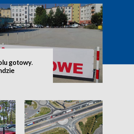
lu gotowy.
ndzie