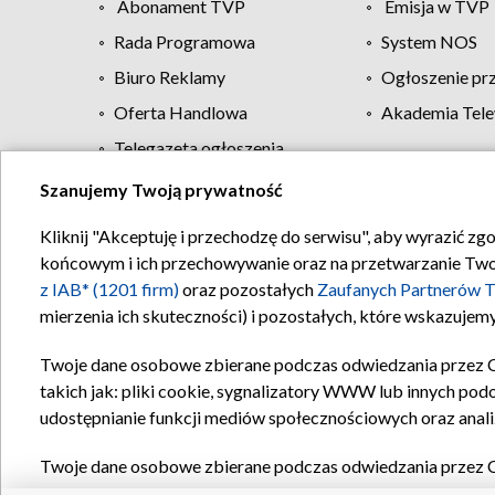
Abonament TVP
Emisja w TVP
Rada Programowa
System NOS
Biuro Reklamy
Ogłoszenie pr
Oferta Handlowa
Akademia Tele
Telegazeta ogłoszenia
Szanujemy Twoją prywatność
Regulamin TVP
Kliknij "Akceptuję i przechodzę do serwisu", aby wyrazić zg
końcowym i ich przechowywanie oraz na przetwarzanie Twoich
z IAB* (1201 firm)
oraz pozostałych
Zaufanych Partnerów T
mierzenia ich skuteczności) i pozostałych, które wskazujemy
Twoje dane osobowe zbierane podczas odwiedzania przez 
takich jak: pliki cookie, sygnalizatory WWW lub innych pod
udostępnianie funkcji mediów społecznościowych oraz anali
Twoje dane osobowe zbierane podczas odwiedzania przez 
plików cookie, informacje o Twoich wyszukiwaniach w serwi