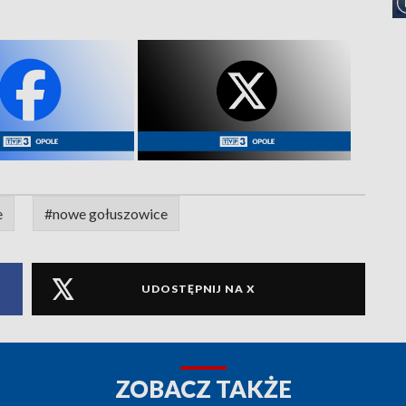
e
#nowe gołuszowice
UDOSTĘPNIJ NA X
ZOBACZ TAKŻE