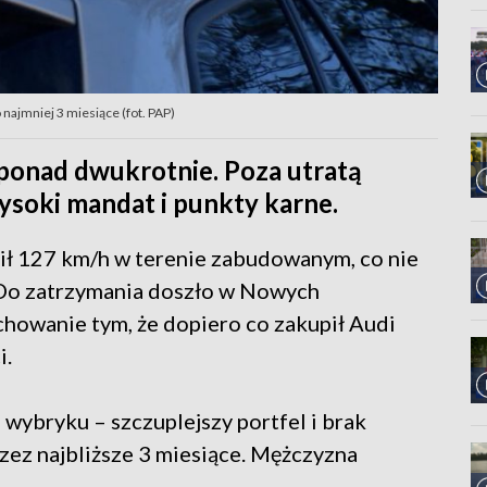
najmniej 3 miesiące (fot. PAP)
 ponad dwukrotnie. Poza utratą
ysoki mandat i punkty karne.
ił 127 km/h w terenie zabudowanym, co nie
 Do zatrzymania doszło w Nowych
chowanie tym, że dopiero co zakupił Audi
i.
 wybryku – szczuplejszy portfel i brak
zez najbliższe 3 miesiące. Mężczyzna