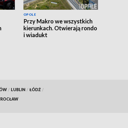
OPOLE
Przy Makro we wszystkich
n
kierunkach. Otwierają rondo
i wiadukt
KÓW
/
LUBLIN
/
ŁÓDŹ
/
ROCŁAW