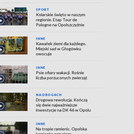
SPORT
Kolarskie święto w naszym
regionie. Etap Tour de
Pologne na Opolszczyźnie
INNE
Kawałek ziemi dla każdego.
Miejski sad w Głogówku
owocuje
INNE
Psie ofiary wakacji. Rośnie
liczba porzuconych zwierząt
NA DROGACH
Drogowa rewolucja. Kończą
się dwie najważniejsze
inwestycje na DK 46 w Opolu
INNE
Na tropie ramienic. Opolska
kamionka przyciąga