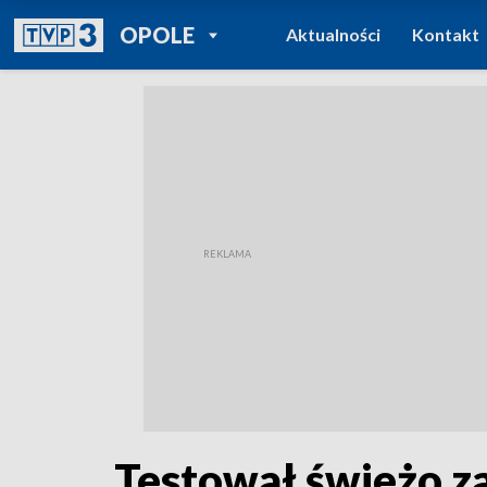
POWRÓT DO
OPOLE
Aktualności
Kontakt
TVP REGIONY
Testował świeżo z