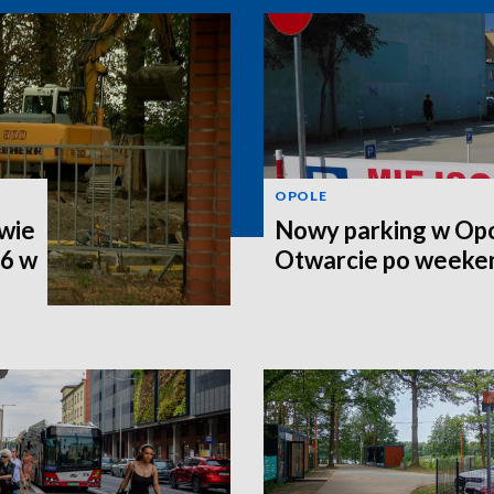
OPOLE
wie
Nowy parking w Opo
46 w
Otwarcie po weeke