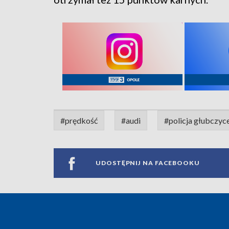
#prędkość
#audi
#policja głubczyc
UDOSTĘPNIJ NA FACEBOOKU