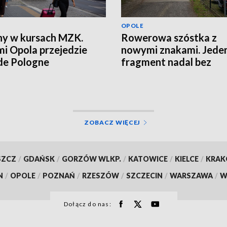
OPOLE
y w kursach MZK.
Rowerowa szóstka z
mi Opola przejedzie
nowymi znakami. Jede
de Pologne
fragment nadal bez
oznaczeń
ZOBACZ WIĘCEJ
SZCZ
/
GDAŃSK
/
GORZÓW WLKP.
/
KATOWICE
/
KIELCE
/
KRA
N
/
OPOLE
/
POZNAŃ
/
RZESZÓW
/
SZCZECIN
/
WARSZAWA
/
W
Dołącz do nas: