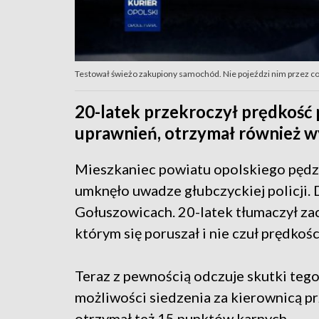
Testował świeżo zakupiony samochód. Nie pojeździ nim przez co 
20-latek przekroczył prędkość
uprawnień, otrzymał również w
Mieszkaniec powiatu opolskiego pędz
umknęło uwadze głubczyckiej policji.
Gołuszowicach. 20-latek tłumaczył za
którym się poruszał i nie czuł prędkośc
Teraz z pewnością odczuje skutki tego
możliwości siedzenia za kierownicą pr
otrzymał też 15 punktów karnych.