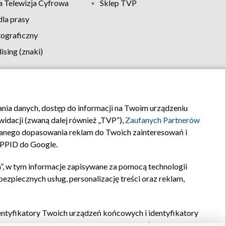
 Telewizja Cyfrowa
Sklep TVP
la prasy
tograficzny
sing (znaki)
klamy
Kontakt
rania danych, dostęp do informacji na Twoim urządzeniu
idacji (zwaną dalej również „TVP”),
Zaufanych Partnerów
anego dopasowania reklam do Twoich zainteresowań i
a PPID do Google.
”, w tym informacje zapisywane za pomocą technologii
zpiecznych usług, personalizację treści oraz reklam,
identyfikatory Twoich urządzeń końcowych i identyfikatory
P,
Zaufanych Partnerów z IAB
oraz pozostałych
Zaufanych