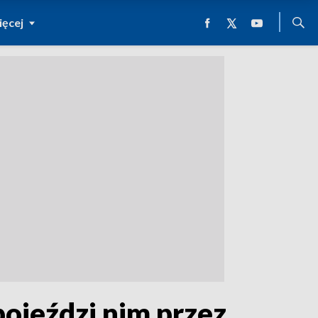
ęcej
ojeździ nim przez