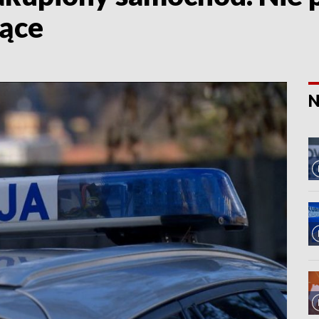
iące
N