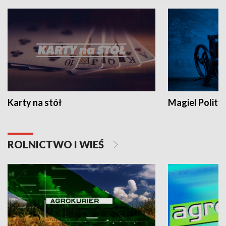
Karty na stół
Magiel Polity
ROLNICTWO I WIEŚ