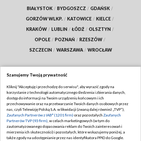
BIAŁYSTOK
/
BYDGOSZCZ
/
GDAŃSK
/
GORZÓW WLKP.
/
KATOWICE
/
KIELCE
/
KRAKÓW
/
LUBLIN
/
ŁÓDŹ
/
OLSZTYN
/
OPOLE
/
POZNAŃ
/
RZESZÓW
/
SZCZECIN
/
WARSZAWA
/
WROCŁAW
Szanujemy Twoją prywatność
Dołącz do nas:
Kliknij "Akceptuję i przechodzę do serwisu", aby wyrazić zgody na
korzystanie z technologii automatycznego śledzenia i zbierania danych,
TVP
dostęp do informacji na Twoim urządzeniu końcowym i ich
Abonament TVP
przechowywanie oraz na przetwarzanie Twoich danych osobowych przez
Regulamin TVP
nas, czyli Telewizję Polską S.A. w likwidacji (zwaną dalej również „TVP”),
Emisja w TVP
Zaufanych Partnerów z IAB* (1201 firm)
oraz pozostałych
Zaufanych
Polityka prywatności
Partnerów TVP (93 firm)
, w celach marketingowych (w tym do
Centrum informacji TVP
Moje zgody
zautomatyzowanego dopasowania reklam do Twoich zainteresowań i
mierzenia ich skuteczności) i pozostałych, które wskazujemy poniżej, a
Naziemna Telewizja Cyfrowa
Pomoc
także zgody na udostępnianie przez nas identyfikatora PPID do Google.