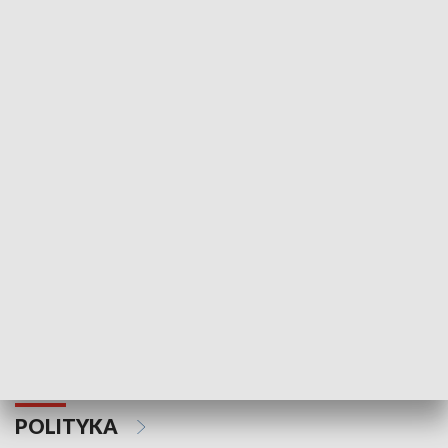
Wejściówka
Zakładka
MNIEJSZOŚCI
Schlesien Journal
POLITYKA