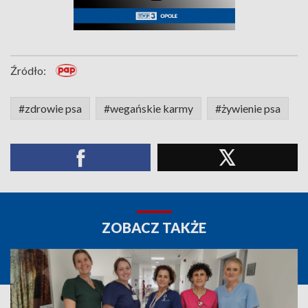
Źródło:
#zdrowie psa
#wegańskie karmy
#żywienie psa
ZOBACZ TAKŻE