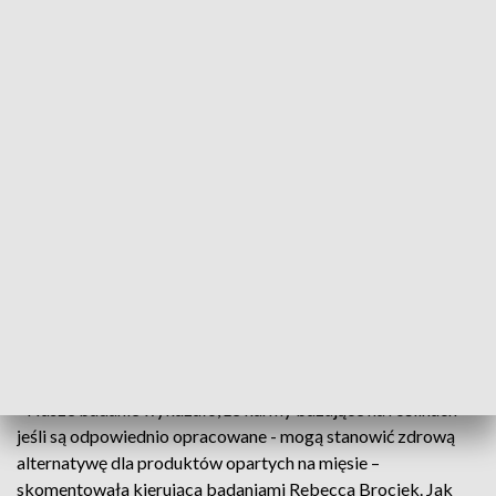
mięsnych i roślinnych był podobny, z wyjątkiem jodu i
witamin z grupy B, których zawartość w produktach
roślinnych była niższa. Odzwierciedla to dokładnie
niedobory składników odżywczych obserwowane w dietach
roślinnych u ludzi. Dlatego autorzy pracy oceniają, że
producenci powinni również rozważyć suplementowanie
karm roślinnych jodem i witaminami z grupy B.
Autorzy pracy ocenili, że zastosowanie diety roślinnej u psa
może zapewnić mu odpowiednią podaż składników
odżywczych w odniesieniu do większości makro- i
mikroelementów, z wyjątkiem jodu i witamin z grupy B, które
można łatwo suplementować. Wyniki te są podobne do tych,
które uzyskano w Brazylii i Kanadzie.
- Nasze badanie wykazało, że karmy bazujące na roślinach –
jeśli są odpowiednio opracowane - mogą stanowić zdrową
alternatywę dla produktów opartych na mięsie –
skomentowała kierująca badaniami Rebecca Brociek. Jak