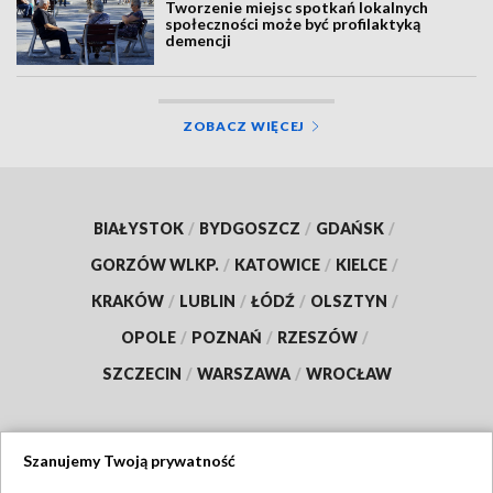
Tworzenie miejsc spotkań lokalnych
społeczności może być profilaktyką
demencji
ZOBACZ WIĘCEJ
BIAŁYSTOK
/
BYDGOSZCZ
/
GDAŃSK
/
GORZÓW WLKP.
/
KATOWICE
/
KIELCE
/
KRAKÓW
/
LUBLIN
/
ŁÓDŹ
/
OLSZTYN
/
OPOLE
/
POZNAŃ
/
RZESZÓW
/
SZCZECIN
/
WARSZAWA
/
WROCŁAW
Szanujemy Twoją prywatność
Dołącz do nas: