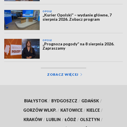
OPOLE
„Kurier Opolski” – wydanie główne, 7
sierpnia 2026. Zobacz program
OPOLE
„Prognoza pogody” na 8 sierpnia 2026.
Zapraszamy
ZOBACZ WIĘCEJ
BIAŁYSTOK
/
BYDGOSZCZ
/
GDAŃSK
/
GORZÓW WLKP.
/
KATOWICE
/
KIELCE
/
KRAKÓW
/
LUBLIN
/
ŁÓDŹ
/
OLSZTYN
/