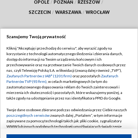
OPOLE
/
POZNAŃ
/
RZESZÓW
/
SZCZECIN
/
WARSZAWA
/
WROCŁAW
Szanujemy Twoją prywatność
Dołącz do nas:
Kliknij "Akceptuję i przechodzę do serwisu", aby wyrazić zgody na
korzystanie z technologii automatycznego śledzenia i zbierania danych,
TVP
dostęp do informacji na Twoim urządzeniu końcowym i ich
Abonament TVP
przechowywanie oraz na przetwarzanie Twoich danych osobowych przez
Regulamin TVP
nas, czyli Telewizję Polską S.A. w likwidacji (zwaną dalej również „TVP”),
Emisja w TVP
Zaufanych Partnerów z IAB* (1201 firm)
oraz pozostałych
Zaufanych
Polityka prywatności
Partnerów TVP (93 firm)
, w celach marketingowych (w tym do
Centrum informacji TVP
Moje zgody
zautomatyzowanego dopasowania reklam do Twoich zainteresowań i
mierzenia ich skuteczności) i pozostałych, które wskazujemy poniżej, a
Naziemna Telewizja Cyfrowa
Pomoc
także zgody na udostępnianie przez nas identyfikatora PPID do Google.
Sklep TVP
Biuro reklamy
Twoje dane osobowe zbierane podczas odwiedzania przez Ciebie naszych
Rada Programowa
poszczególnych serwisów
zwanych dalej „Portalem”, w tym informacje
Kontakt
zapisywane za pomocą technologii takich jak: pliki cookie, sygnalizatory
System NOS
WWW lub innych podobnych technologii umożliwiających świadczenie
dopasowanych i bezpiecznych usług, personalizację treści oraz reklam,
Informacje o nadawcy
Kanały
udostępnianie funkcji mediów społecznościowych oraz analizowanie