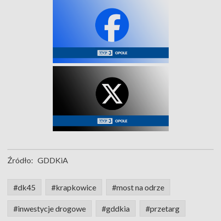
Źródło:
GDDKiA
#dk45
#krapkowice
#most na odrze
#inwestycje drogowe
#gddkia
#przetarg