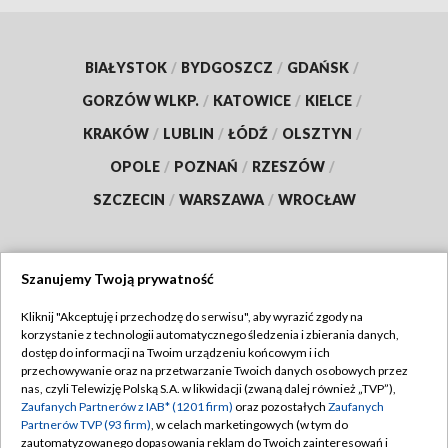
BIAŁYSTOK
/
BYDGOSZCZ
/
GDAŃSK
/
GORZÓW WLKP.
/
KATOWICE
/
KIELCE
/
KRAKÓW
/
LUBLIN
/
ŁÓDŹ
/
OLSZTYN
/
OPOLE
/
POZNAŃ
/
RZESZÓW
/
SZCZECIN
/
WARSZAWA
/
WROCŁAW
Szanujemy Twoją prywatność
Dołącz do nas:
Kliknij "Akceptuję i przechodzę do serwisu", aby wyrazić zgody na
korzystanie z technologii automatycznego śledzenia i zbierania danych,
TVP
dostęp do informacji na Twoim urządzeniu końcowym i ich
Abonament TVP
przechowywanie oraz na przetwarzanie Twoich danych osobowych przez
Regulamin TVP
nas, czyli Telewizję Polską S.A. w likwidacji (zwaną dalej również „TVP”),
Emisja w TVP
Zaufanych Partnerów z IAB* (1201 firm)
oraz pozostałych
Zaufanych
Polityka prywatności
Partnerów TVP (93 firm)
, w celach marketingowych (w tym do
Centrum informacji TVP
Moje zgody
zautomatyzowanego dopasowania reklam do Twoich zainteresowań i