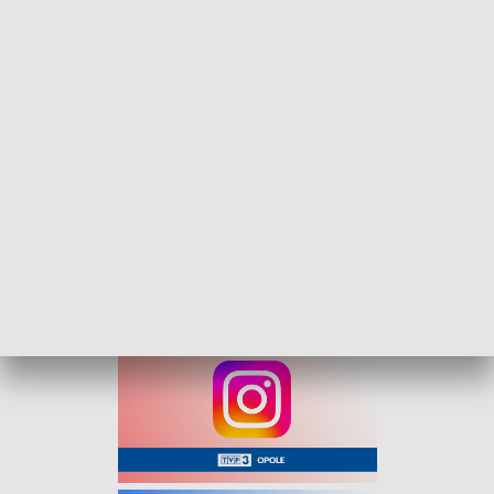
krajowej nr 45, zniszczonego podczas powodzi oraz budowę
nowego mostu przez Odrę o długości 600 metrów. Nowa
przeprawa będzie miała 14 metrów szerokości i zostanie
wyposażona w chodniki oraz drogę pieszo-rowerową. Prace
budowlane zaplanowano na dwa sezony i rozpoczną się w
2026 roku.
Projekt jest realizowany przez GDDKiA we współpracy z
gminą Krapkowice w ramach rządowego programu "Mosty
dla Regionów". Inwestycja przywróci ciągłość DK45 i
poprawi bezpieczeństwo ruchu w regionie.