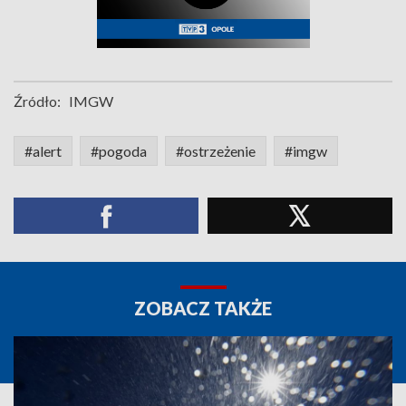
Źródło:
IMGW
#alert
#pogoda
#ostrzeżenie
#imgw
ZOBACZ TAKŻE