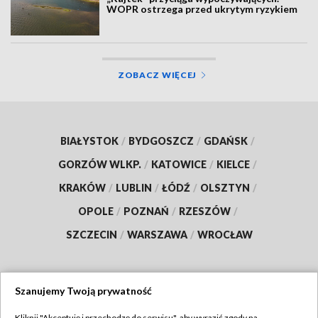
WOPR ostrzega przed ukrytym ryzykiem
ZOBACZ WIĘCEJ
BIAŁYSTOK
/
BYDGOSZCZ
/
GDAŃSK
/
GORZÓW WLKP.
/
KATOWICE
/
KIELCE
/
KRAKÓW
/
LUBLIN
/
ŁÓDŹ
/
OLSZTYN
/
OPOLE
/
POZNAŃ
/
RZESZÓW
/
SZCZECIN
/
WARSZAWA
/
WROCŁAW
Szanujemy Twoją prywatność
Dołącz do nas:
Kliknij "Akceptuję i przechodzę do serwisu", aby wyrazić zgody na