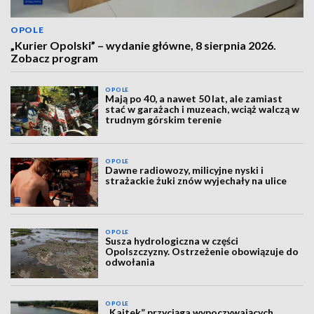
OPOLE
„Kurier Opolski” – wydanie główne, 8 sierpnia 2026.
Zobacz program
OPOLE
Mają po 40, a nawet 50 lat, ale zamiast
stać w garażach i muzeach, wciąż walczą w
trudnym górskim terenie
OPOLE
Dawne radiowozy, milicyjne nyski i
strażackie żuki znów wyjechały na ulice
OPOLE
Susza hydrologiczna w części
Opolszczyzny. Ostrzeżenie obowiązuje do
odwołania
OPOLE
„Kajtek” przyciąga wypoczywających.