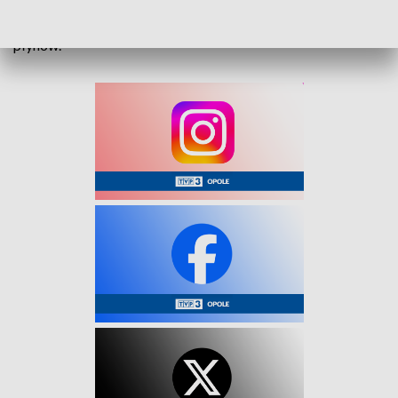
Zaleca się unikanie przebywania na słońcu zwłaszcza
seniorom i dzieciom. Specjaliści radzą picie większej ilości
płynów.