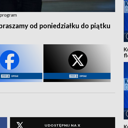
z program
praszamy od poniedziałku do piątku
K
f
UDOSTĘPNIJ NA X
K