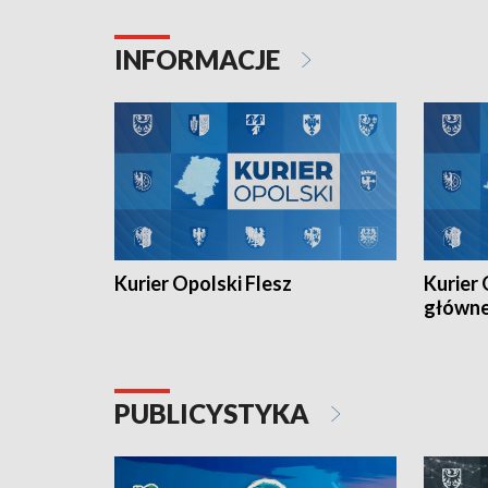
Juniorów Młodszych w kolarstwie
Otwartyc
torowym.
plażowej
INFORMACJE
meczu Ko
Kurier Opolski Flesz
Kurier 
główn
PUBLICYSTYKA