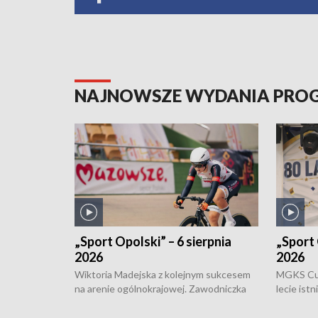
NAJNOWSZE WYDANIA PR
„Sport Opolski” – 6 sierpnia
„Sport 
2026
2026
Wiktoria Madejska z kolejnym sukcesem
MGKS Cuk
na arenie ogólnokrajowej. Zawodniczka
lecie ist
Klubu Kolarskiego Ziemia Brzeska
odbył się
została podwójna Mistrzynią Polski
również o