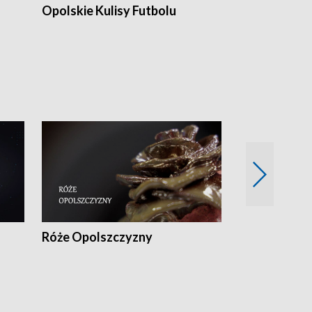
Opolskie Kulisy Futbolu
Złote chwile
sportu
Róże Opolszczyzny
Czas report