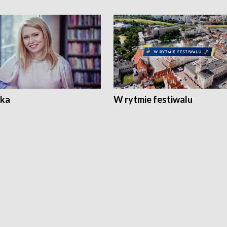
ka
W rytmie festiwalu