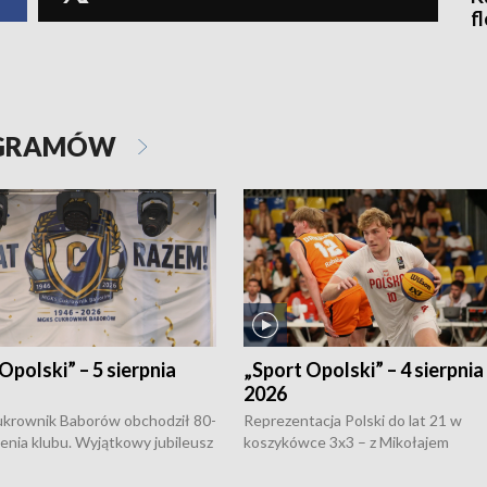
f
OGRAMÓW
Opolski” – 5 sierpnia
„Sport Opolski” – 4 sierpnia
2026
rownik Baborów obchodził 80-
Reprezentacja Polski do lat 21 w
nienia klubu. Wyjątkowy jubileusz
koszykówce 3x3 – z Mikołajem
 na sportowo. W programie
Kowalczykiem z opolskiego AZS-u 
 turnieju eliminacyjnym
składzie - wygrała dwa z trzech tur