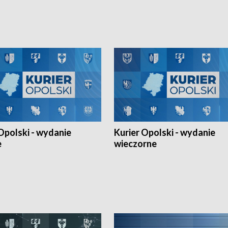
h Mistrzostw w siatkówce
w ramach Ligi Narodów. Rywalizacja
 amatorów w Opolu oraz o
odbyła się w węgierskim Szolnok.
lejarza Opole. Zapraszamy!
Opolski - wydanie
Kurier Opolski - wydanie
e
wieczorne