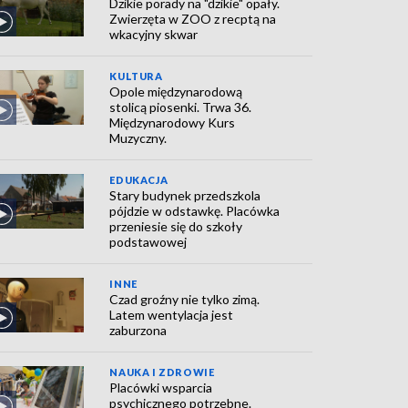
Dzikie porady na "dzikie" opały.
Zwierzęta w ZOO z recptą na
wkacyjny skwar
KULTURA
Opole międzynarodową
stolicą piosenki. Trwa 36.
Międzynarodowy Kurs
Muzyczny.
EDUKACJA
Stary budynek przedszkola
pójdzie w odstawkę. Placówka
przeniesie się do szkoły
podstawowej
INNE
Czad groźny nie tylko zimą.
Latem wentylacja jest
zaburzona
NAUKA I ZDROWIE
Placówki wsparcia
psychicznego potrzebne.