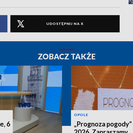
UDOSTĘPNIJ NA X
ZOBACZ TAKŻE
OPOLE
e, 6
„Prognoza pogody” n
2026. Zapraszamy