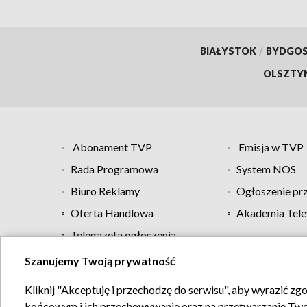
BIAŁYSTOK
/
BYDGO
OLSZTY
Abonament TVP
Emisja w TVP
Rada Programowa
System NOS
Biuro Reklamy
Ogłoszenie pr
Oferta Handlowa
Akademia Tele
Telegazeta ogłoszenia
Szanujemy Twoją prywatność
Regulamin TVP
Kliknij "Akceptuję i przechodzę do serwisu", aby wyrazić zg
końcowym i ich przechowywanie oraz na przetwarzanie Twoich