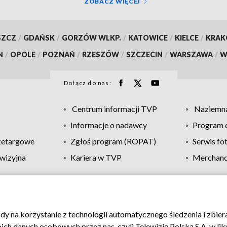
ZOBACZ WIĘCEJ
SZCZ
/
GDAŃSK
/
GORZÓW WLKP.
/
KATOWICE
/
KIELCE
/
KRA
N
/
OPOLE
/
POZNAŃ
/
RZESZÓW
/
SZCZECIN
/
WARSZAWA
/
W
Dołącz do nas:
Centrum informacji TVP
Naziemna
Informacje o nadawcy
Program d
zetargowe
Zgłoś program (ROPAT)
Serwis fo
wizyjna
Kariera w TVP
Merchandi
Polityka prywatności
Moje zgody
Pomoc
Biuro re
ody na korzystanie z technologii automatycznego śledzenia i zbie
 danych osobowych przez nas, czyli Telewizję Polską S.A. w likw