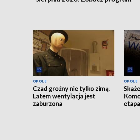
OPOLE
OPOLE
Czad groźny nie tylko zimą.
Skaże
Latem wentylacja jest
Komo
zaburzona
etap