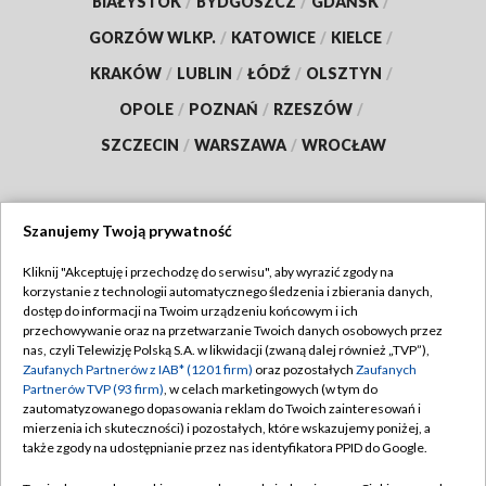
BIAŁYSTOK
/
BYDGOSZCZ
/
GDAŃSK
/
GORZÓW WLKP.
/
KATOWICE
/
KIELCE
/
KRAKÓW
/
LUBLIN
/
ŁÓDŹ
/
OLSZTYN
/
OPOLE
/
POZNAŃ
/
RZESZÓW
/
SZCZECIN
/
WARSZAWA
/
WROCŁAW
Szanujemy Twoją prywatność
Dołącz do nas:
Kliknij "Akceptuję i przechodzę do serwisu", aby wyrazić zgody na
korzystanie z technologii automatycznego śledzenia i zbierania danych,
TVP
dostęp do informacji na Twoim urządzeniu końcowym i ich
Abonament TVP
przechowywanie oraz na przetwarzanie Twoich danych osobowych przez
Regulamin TVP
nas, czyli Telewizję Polską S.A. w likwidacji (zwaną dalej również „TVP”),
Emisja w TVP
Zaufanych Partnerów z IAB* (1201 firm)
oraz pozostałych
Zaufanych
Polityka prywatności
Partnerów TVP (93 firm)
, w celach marketingowych (w tym do
Centrum informacji TVP
Moje zgody
zautomatyzowanego dopasowania reklam do Twoich zainteresowań i
mierzenia ich skuteczności) i pozostałych, które wskazujemy poniżej, a
Naziemna Telewizja Cyfrowa
Pomoc
także zgody na udostępnianie przez nas identyfikatora PPID do Google.
Sklep TVP
Biuro reklamy