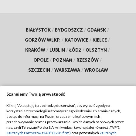
BIAŁYSTOK
/
BYDGOSZCZ
/
GDAŃSK
/
GORZÓW WLKP.
/
KATOWICE
/
KIELCE
/
KRAKÓW
/
LUBLIN
/
ŁÓDŹ
/
OLSZTYN
/
OPOLE
/
POZNAŃ
/
RZESZÓW
/
SZCZECIN
/
WARSZAWA
/
WROCŁAW
Szanujemy Twoją prywatność
Dołącz do nas:
Kliknij "Akceptuję i przechodzę do serwisu", aby wyrazić zgody na
korzystanie z technologii automatycznego śledzenia i zbierania danych,
TVP
dostęp do informacji na Twoim urządzeniu końcowym i ich
Abonament TVP
przechowywanie oraz na przetwarzanie Twoich danych osobowych przez
Regulamin TVP
nas, czyli Telewizję Polską S.A. w likwidacji (zwaną dalej również „TVP”),
Emisja w TVP
Zaufanych Partnerów z IAB* (1201 firm)
oraz pozostałych
Zaufanych
Polityka prywatności