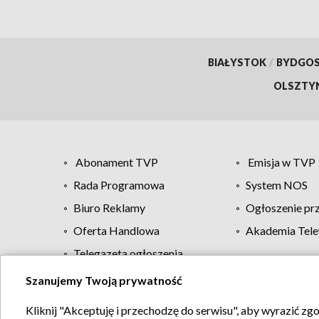
BIAŁYSTOK
/
BYDGO
OLSZTY
Abonament TVP
Emisja w TVP
Rada Programowa
System NOS
Biuro Reklamy
Ogłoszenie pr
Oferta Handlowa
Akademia Tele
Telegazeta ogłoszenia
Szanujemy Twoją prywatność
Regulamin TVP
Kliknij "Akceptuję i przechodzę do serwisu", aby wyrazić zg