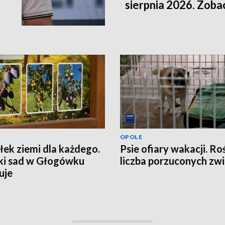
sierpnia 2026. Zob
OPOLE
ek ziemi dla każdego.
Psie ofiary wakacji. Ro
ki sad w Głogówku
liczba porzuconych zwi
uje