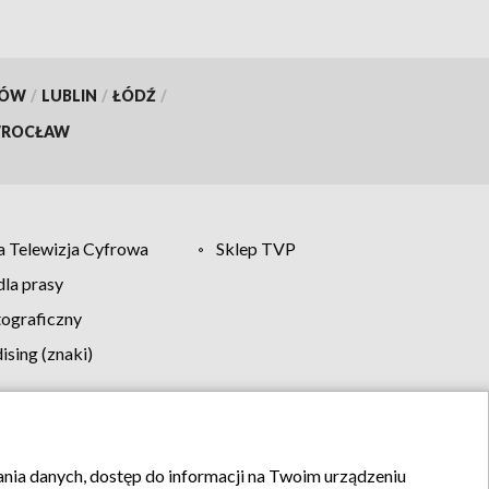
KÓW
/
LUBLIN
/
ŁÓDŹ
/
ROCŁAW
 Telewizja Cyfrowa
Sklep TVP
la prasy
tograficzny
sing (znaki)
klamy
Kontakt
rania danych, dostęp do informacji na Twoim urządzeniu