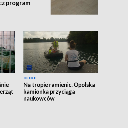
acz program
OPOLE
śnie
Na tropie ramienic. Opolska
erząt
kamionka przyciąga
naukowców