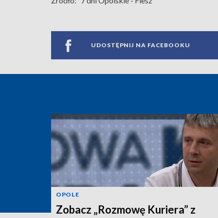
Źródło:
7 dni Opolskie - Flesz
UDOSTĘPNIJ NA FACEBOOKU
OPOLE
Zobacz „Rozmowę Kuriera” z