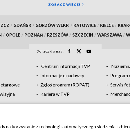
ZOBACZ WIĘCEJ
SZCZ
/
GDAŃSK
/
GORZÓW WLKP.
/
KATOWICE
/
KIELCE
/
KRA
N
/
OPOLE
/
POZNAŃ
/
RZESZÓW
/
SZCZECIN
/
WARSZAWA
/
W
Dołącz do nas:
Centrum informacji TVP
Naziemna
Informacje o nadawcy
Program d
zetargowe
Zgłoś program (ROPAT)
Serwis fo
wizyjna
Kariera w TVP
Merchandi
Polityka prywatności
Moje zgody
Pomoc
Biuro re
ody na korzystanie z technologii automatycznego śledzenia i zbie