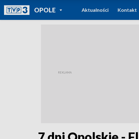
POWRÓT DO
OPOLE
Aktualności
Kontakt
TVP REGIONY
„7 dni Opolskie - F