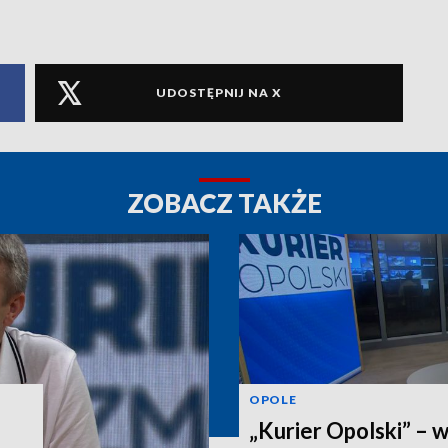
UDOSTĘPNIJ NA X
ZOBACZ TAKŻE
OPOLE
„Kurier Opolski” – 