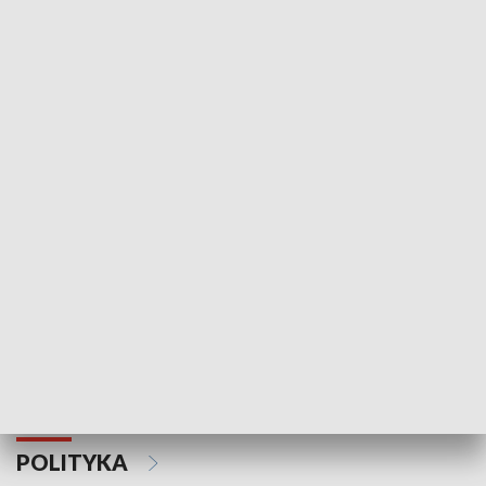
Wejściówka
Zakładka
MNIEJSZOŚCI
Schlesien Journal
POLITYKA