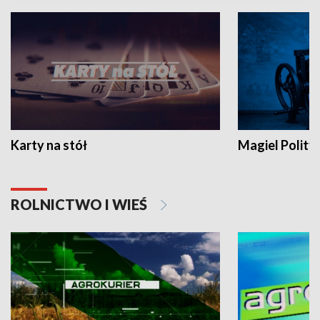
Karty na stół
Magiel Polity
ROLNICTWO I WIEŚ