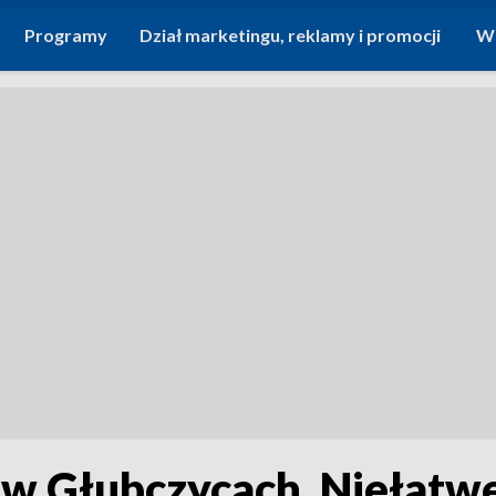
Programy
Dział marketingu, reklamy i promocji
Wi
a w Głubczycach. Niełat