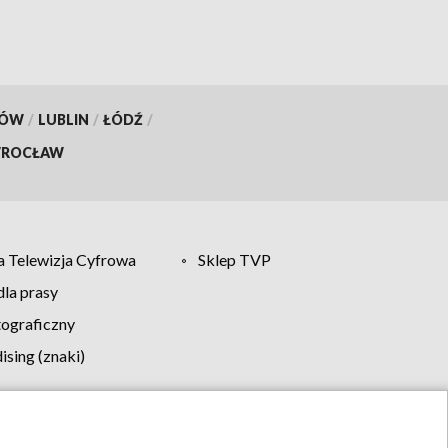
KÓW
/
LUBLIN
/
ŁÓDŹ
/
ROCŁAW
 Telewizja Cyfrowa
Sklep TVP
la prasy
tograficzny
sing (znaki)