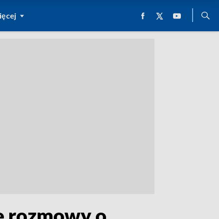
ęcej
we rozmowy o