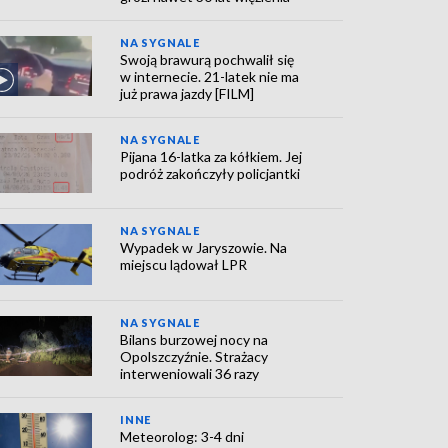
NA SYGNALE
Swoją brawurą pochwalił się
w internecie. 21-latek nie ma
już prawa jazdy [FILM]
NA SYGNALE
Pijana 16-latka za kółkiem. Jej
podróż zakończyły policjantki
NA SYGNALE
Wypadek w Jaryszowie. Na
miejscu lądował LPR
NA SYGNALE
Bilans burzowej nocy na
Opolszczyźnie. Strażacy
interweniowali 36 razy
INNE
Meteorolog: 3-4 dni