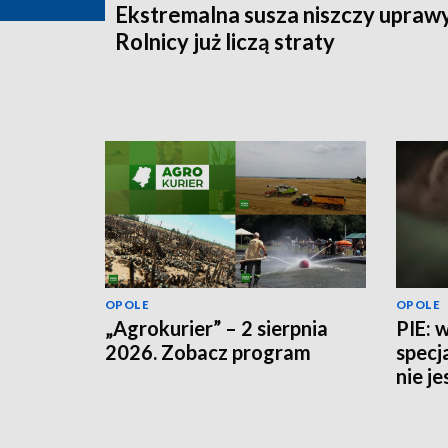
Ekstremalna susza niszczy uprawy
Rolnicy już liczą straty
OPOLE
OPOLE
„Agrokurier” – 2 sierpnia
PIE: 
2026. Zobacz program
specj
nie j
potrz