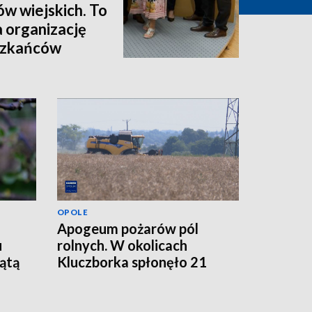
ów wiejskich. To
a organizację
eszkańców
OPOLE
Apogeum pożarów pól
u
rolnych. W okolicach
iątą
Kluczborka spłonęło 21
hektarów