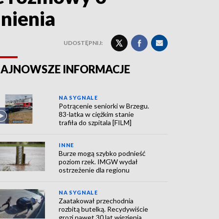
nienia
UDOSTĘPNIJ:
AJNOWSZE INFORMACJE
NA SYGNALE
Potrącenie seniorki w Brzegu.
83-latka w ciężkim stanie
trafiła do szpitala [FILM]
INNE
Burze mogą szybko podnieść
poziom rzek. IMGW wydał
ostrzeżenie dla regionu
NA SYGNALE
Zaatakował przechodnia
rozbitą butelką. Recydywiście
grozi nawet 30 lat więzienia