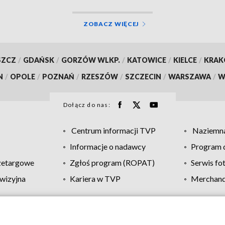
ZOBACZ WIĘCEJ
SZCZ
/
GDAŃSK
/
GORZÓW WLKP.
/
KATOWICE
/
KIELCE
/
KRA
N
/
OPOLE
/
POZNAŃ
/
RZESZÓW
/
SZCZECIN
/
WARSZAWA
/
W
Dołącz do nas:
Centrum informacji TVP
Naziemna
Informacje o nadawcy
Program d
zetargowe
Zgłoś program (ROPAT)
Serwis fo
wizyjna
Kariera w TVP
Merchandi