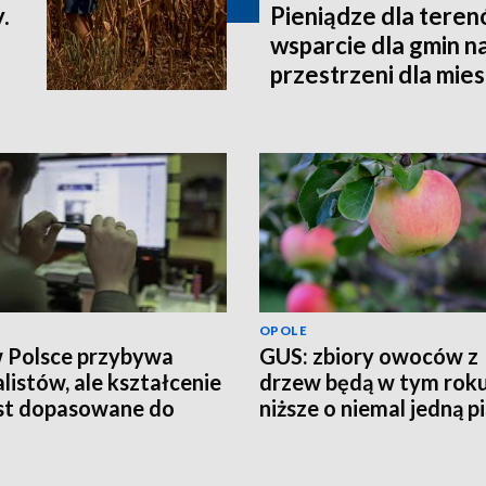
.
Pieniądze dla teren
wsparcie dla gmin n
przestrzeni dla mi
OPOLE
w Polsce przybywa
GUS: zbiory owoców z
alistów, ale kształcenie
drzew będą w tym rok
est dopasowane do
niższe o niemal jedną p
eb rynku pracy