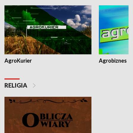
AgroKurier
Agrobiznes
RELIGIA