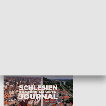
Wejściówka
Zakładka
MNIEJSZOŚCI