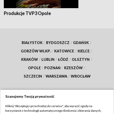
Produkcje TVP3 Opole
BIAŁYSTOK
/
BYDGOSZCZ
/
GDAŃSK
/
GORZÓW WLKP.
/
KATOWICE
/
KIELCE
/
KRAKÓW
/
LUBLIN
/
ŁÓDŹ
/
OLSZTYN
/
OPOLE
/
POZNAŃ
/
RZESZÓW
/
SZCZECIN
/
WARSZAWA
/
WROCŁAW
Szanujemy Twoją prywatność
Dołącz do nas:
Kliknij "Akceptuję i przechodzę do serwisu", aby wyrazić zgody na
korzystanie z technologii automatycznego śledzenia i zbierania danych,
TVP