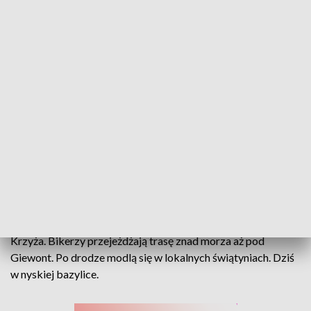
Od krzyża na Pomorzu do krzyża w Tatrach. Dziś pielgrzymi na motorach
odwiedzili Nysę
Ryk silników i szept modlitw. Przez Opolszczyznę
przejechała 17. pielgrzymka motocyklowa Od Krzyża Do
Krzyża. Bikerzy przejeżdżają trasę znad morza aż pod
Giewont. Po drodze modlą się w lokalnych świątyniach. Dziś
w nyskiej bazylice.