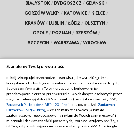
BIAŁYSTOK
/
BYDGOSZCZ
/
GDAŃSK
/
GORZÓW WLKP.
/
KATOWICE
/
KIELCE
/
KRAKÓW
/
LUBLIN
/
ŁÓDŹ
/
OLSZTYN
/
OPOLE
/
POZNAŃ
/
RZESZÓW
/
SZCZECIN
/
WARSZAWA
/
WROCŁAW
Szanujemy Twoją prywatność
Dołącz do nas:
Kliknij "Akceptuję i przechodzę do serwisu", aby wyrazić zgody na
korzystanie z technologii automatycznego śledzenia i zbierania danych,
TVP
dostęp do informacji na Twoim urządzeniu końcowym i ich
Abonament TVP
przechowywanie oraz na przetwarzanie Twoich danych osobowych przez
Regulamin TVP
nas, czyli Telewizję Polską S.A. w likwidacji (zwaną dalej również „TVP”),
Emisja w TVP
Zaufanych Partnerów z IAB* (1201 firm)
oraz pozostałych
Zaufanych
Polityka prywatności
Partnerów TVP (93 firm)
, w celach marketingowych (w tym do
Centrum informacji TVP
Moje zgody
zautomatyzowanego dopasowania reklam do Twoich zainteresowań i
mierzenia ich skuteczności) i pozostałych, które wskazujemy poniżej, a
Naziemna Telewizja Cyfrowa
Pomoc
także zgody na udostępnianie przez nas identyfikatora PPID do Google.
Sklep TVP
Biuro reklamy