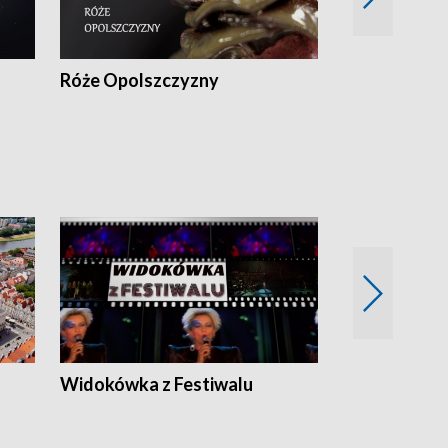
Róże Opolszczyzny
Czas report
Widokówka z Festiwalu
Strefa Kultu