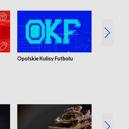
Opolskie Kulisy Futbolu
Złote chwile
sportu