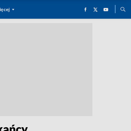
ęcej
zkańcy