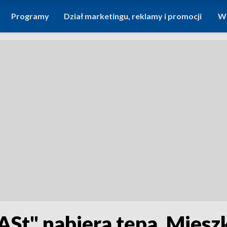
Programy
Dział marketingu, reklamy i promocji
Wi
ASt" nabiera tępa. Mies