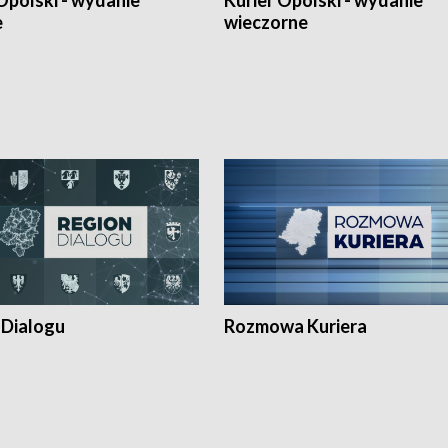
Opolski - wydanie
Kurier Opolski - wydanie
e
wieczorne
 Dialogu
Rozmowa Kuriera