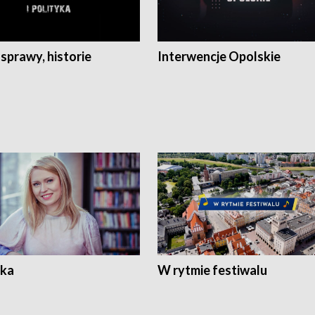
 sprawy, historie
Interwencje Opolskie
ka
W rytmie festiwalu