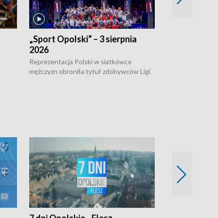
„Sport Opolski” – 3 sierpnia
„Sport Opolsk
2026
Reprezentacja P
mężczyzn w półfi
Reprezentacja Polski w siatkówce
meczu ćwierćfin
mężczyzn obroniła tytuł zdobywców Ligi
Biało-Czerwoni p
w
Narodów. W finale pokonali Amerykanów
Ningbo Ukraińcó
niejów
po tie-breaku. W meczu nie zabrakło
opolskich wątków.