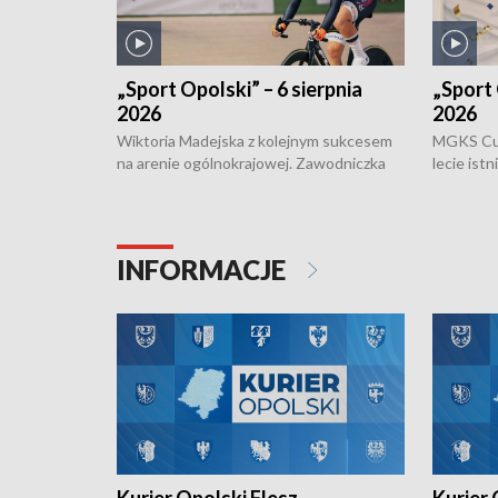
„Sport Opolski” – 6 sierpnia
„Sport 
2026
2026
Wiktoria Madejska z kolejnym sukcesem
MGKS Cuk
na arenie ogólnokrajowej. Zawodniczka
lecie ist
Klubu Kolarskiego Ziemia Brzeska
odbył się
została podwójna Mistrzynią Polski
również o
Juniorów Młodszych w kolarstwie
Otwartyc
torowym.
plażowej
INFORMACJE
meczu Ko