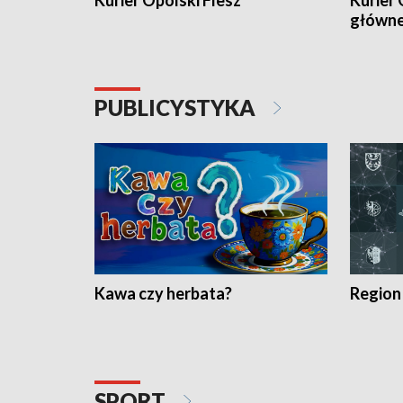
Kurier Opolski Flesz
Kurier 
główn
PUBLICYSTYKA
Kawa czy herbata?
Region
SPORT