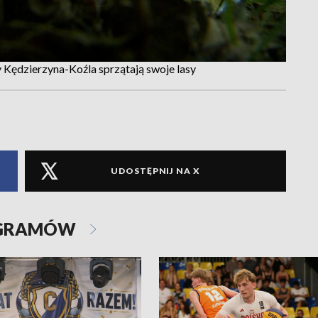
 Kędzierzyna-Koźla sprzątają swoje lasy
UDOSTĘPNIJ NA X
OGRAMÓW