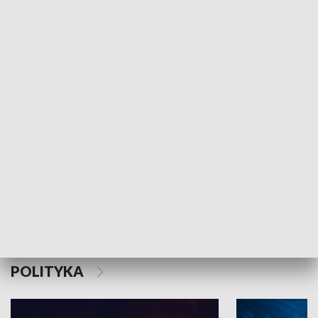
MNIEJSZOŚCI
Schlesien Journal
POLITYKA