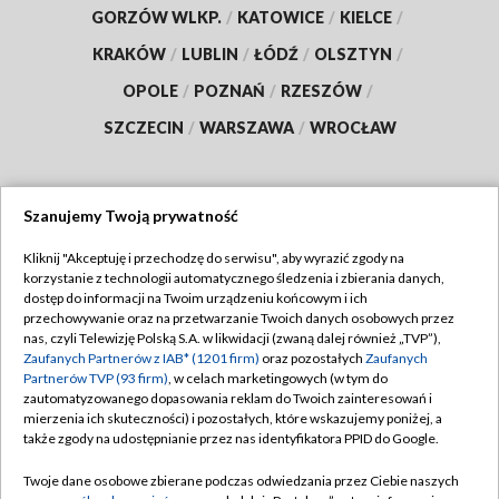
GORZÓW WLKP.
/
KATOWICE
/
KIELCE
/
KRAKÓW
/
LUBLIN
/
ŁÓDŹ
/
OLSZTYN
/
OPOLE
/
POZNAŃ
/
RZESZÓW
/
SZCZECIN
/
WARSZAWA
/
WROCŁAW
Szanujemy Twoją prywatność
Dołącz do nas:
Kliknij "Akceptuję i przechodzę do serwisu", aby wyrazić zgody na
korzystanie z technologii automatycznego śledzenia i zbierania danych,
TVP
dostęp do informacji na Twoim urządzeniu końcowym i ich
Abonament TVP
przechowywanie oraz na przetwarzanie Twoich danych osobowych przez
Regulamin TVP
nas, czyli Telewizję Polską S.A. w likwidacji (zwaną dalej również „TVP”),
Emisja w TVP
Zaufanych Partnerów z IAB* (1201 firm)
oraz pozostałych
Zaufanych
Polityka prywatności
Partnerów TVP (93 firm)
, w celach marketingowych (w tym do
Centrum informacji TVP
Moje zgody
zautomatyzowanego dopasowania reklam do Twoich zainteresowań i
mierzenia ich skuteczności) i pozostałych, które wskazujemy poniżej, a
Naziemna Telewizja Cyfrowa
Pomoc
także zgody na udostępnianie przez nas identyfikatora PPID do Google.
Sklep TVP
Biuro reklamy
Twoje dane osobowe zbierane podczas odwiedzania przez Ciebie naszych
Rada Programowa