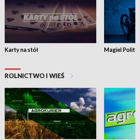
Karty na stół
Magiel Polity
ROLNICTWO I WIEŚ