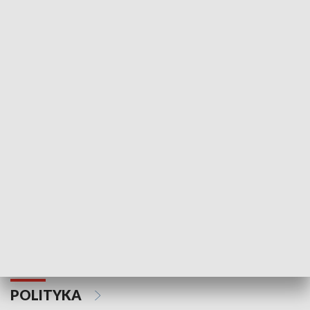
Wejściówka
Zakładka
MNIEJSZOŚCI
Schlesien Journal
POLITYKA