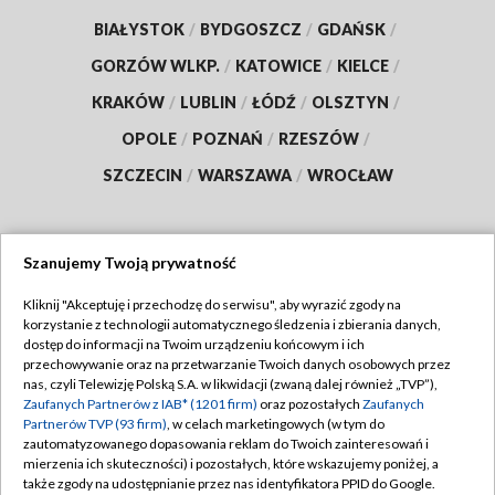
BIAŁYSTOK
/
BYDGOSZCZ
/
GDAŃSK
/
GORZÓW WLKP.
/
KATOWICE
/
KIELCE
/
KRAKÓW
/
LUBLIN
/
ŁÓDŹ
/
OLSZTYN
/
OPOLE
/
POZNAŃ
/
RZESZÓW
/
SZCZECIN
/
WARSZAWA
/
WROCŁAW
Szanujemy Twoją prywatność
Dołącz do nas:
Kliknij "Akceptuję i przechodzę do serwisu", aby wyrazić zgody na
korzystanie z technologii automatycznego śledzenia i zbierania danych,
TVP
dostęp do informacji na Twoim urządzeniu końcowym i ich
Abonament TVP
przechowywanie oraz na przetwarzanie Twoich danych osobowych przez
Regulamin TVP
nas, czyli Telewizję Polską S.A. w likwidacji (zwaną dalej również „TVP”),
Emisja w TVP
Zaufanych Partnerów z IAB* (1201 firm)
oraz pozostałych
Zaufanych
Polityka prywatności
Partnerów TVP (93 firm)
, w celach marketingowych (w tym do
Centrum informacji TVP
Moje zgody
zautomatyzowanego dopasowania reklam do Twoich zainteresowań i
mierzenia ich skuteczności) i pozostałych, które wskazujemy poniżej, a
Naziemna Telewizja Cyfrowa
Pomoc
także zgody na udostępnianie przez nas identyfikatora PPID do Google.