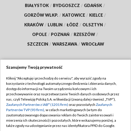
BIAŁYSTOK
/
BYDGOSZCZ
/
GDAŃSK
/
GORZÓW WLKP.
/
KATOWICE
/
KIELCE
/
KRAKÓW
/
LUBLIN
/
ŁÓDŹ
/
OLSZTYN
/
OPOLE
/
POZNAŃ
/
RZESZÓW
/
SZCZECIN
/
WARSZAWA
/
WROCŁAW
Szanujemy Twoją prywatność
Dołącz do nas:
Kliknij "Akceptuję i przechodzę do serwisu", aby wyrazić zgody na
korzystanie z technologii automatycznego śledzenia i zbierania danych,
TVP
dostęp do informacji na Twoim urządzeniu końcowym i ich
Abonament TVP
przechowywanie oraz na przetwarzanie Twoich danych osobowych przez
Regulamin TVP
nas, czyli Telewizję Polską S.A. w likwidacji (zwaną dalej również „TVP”),
Emisja w TVP
Zaufanych Partnerów z IAB* (1201 firm)
oraz pozostałych
Zaufanych
Polityka prywatności
Partnerów TVP (93 firm)
, w celach marketingowych (w tym do
Centrum informacji TVP
Moje zgody
zautomatyzowanego dopasowania reklam do Twoich zainteresowań i
mierzenia ich skuteczności) i pozostałych, które wskazujemy poniżej, a
Naziemna Telewizja Cyfrowa
Pomoc
także zgody na udostępnianie przez nas identyfikatora PPID do Google.