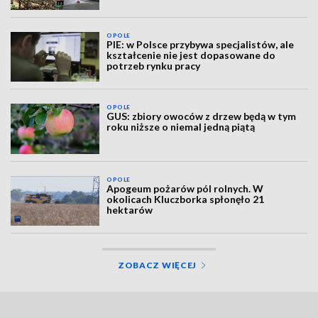
OPOLE
PIE: w Polsce przybywa specjalistów, ale
kształcenie nie jest dopasowane do
potrzeb rynku pracy
OPOLE
GUS: zbiory owoców z drzew będą w tym
roku niższe o niemal jedną piątą
OPOLE
Apogeum pożarów pól rolnych. W
okolicach Kluczborka spłonęło 21
hektarów
ZOBACZ WIĘCEJ