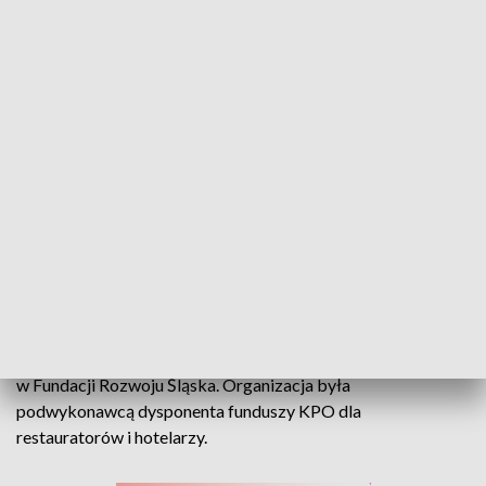
Opolski PiS o środkach z KPO. - To opolska pajęczyna! - mówią działacze
Opolscy działacze Prawa i Sprawiedliwości z kolejnymi
zastrzeżeniami do wydatkowania pieniędzy w ramach
Krajowego Programu Odbudowy. Sugerują, że na przyznanie
dotacji wpłynęły możliwe powiązania polityczne u operatora
w Fundacji Rozwoju Śląska. Organizacja była
podwykonawcą dysponenta funduszy KPO dla
restauratorów i hotelarzy.