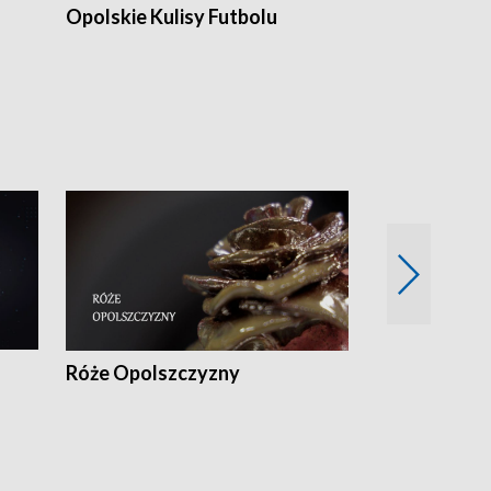
Opolskie Kulisy Futbolu
Złote chwile
sportu
Róże Opolszczyzny
Czas report