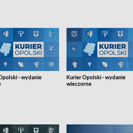
h Mistrzostw w siatkówce
w ramach Ligi Narodów. Rywalizacja
 amatorów w Opolu oraz o
odbyła się w węgierskim Szolnok.
lejarza Opole. Zapraszamy!
Opolski - wydanie
Kurier Opolski - wydanie
e
wieczorne