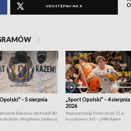
O
UDOSTĘPNIJ NA X
OGRAMÓW
Opolski” – 5 sierpnia
„Sport Opolski” – 4 sierpnia
2026
rownik Baborów obchodził 80-
Reprezentacja Polski do lat 21 w
nienia klubu. Wyjątkowy jubileusz
koszykówce 3x3 – z Mikołajem
 na sportowo. W programie
Kowalczykiem z opolskiego AZS-u 
 turnieju eliminacyjnym
składzie - wygrała dwa z trzech tur