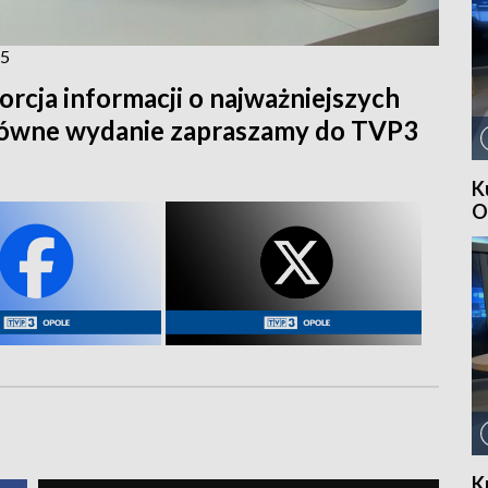
25
orcja informacji o najważniejszych
główne wydanie zapraszamy do TVP3
K
O
K