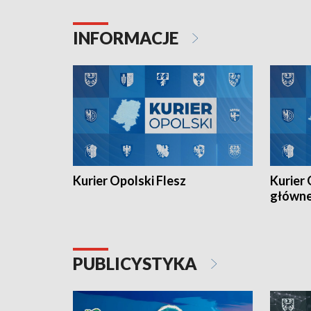
Juniorów Młodszych w kolarstwie
Otwartyc
torowym.
plażowej
INFORMACJE
meczu Ko
Kurier Opolski Flesz
Kurier 
główn
PUBLICYSTYKA