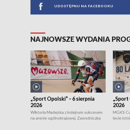
UDOSTĘPNIJ NA FACEBOOKU
NAJNOWSZE WYDANIA PR
„Sport Opolski” – 6 sierpnia
„Sport 
2026
2026
Wiktoria Madejska z kolejnym sukcesem
MGKS Cuk
na arenie ogólnokrajowej. Zawodniczka
lecie ist
Klubu Kolarskiego Ziemia Brzeska
odbył się
została podwójna Mistrzynią Polski
również o