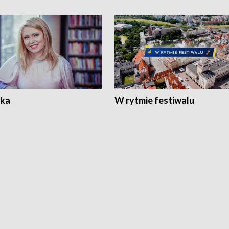
ka
W rytmie festiwalu