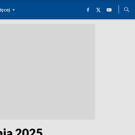
ęcej
nia 2025