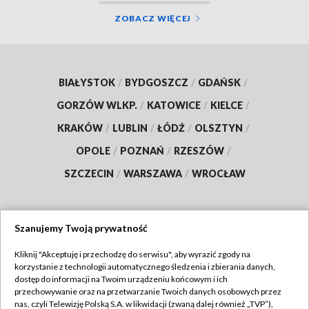
ZOBACZ WIĘCEJ
BIAŁYSTOK
/
BYDGOSZCZ
/
GDAŃSK
/
GORZÓW WLKP.
/
KATOWICE
/
KIELCE
/
KRAKÓW
/
LUBLIN
/
ŁÓDŹ
/
OLSZTYN
/
OPOLE
/
POZNAŃ
/
RZESZÓW
/
SZCZECIN
/
WARSZAWA
/
WROCŁAW
Szanujemy Twoją prywatność
Dołącz do nas:
Kliknij "Akceptuję i przechodzę do serwisu", aby wyrazić zgody na
korzystanie z technologii automatycznego śledzenia i zbierania danych,
TVP
dostęp do informacji na Twoim urządzeniu końcowym i ich
Abonament TVP
przechowywanie oraz na przetwarzanie Twoich danych osobowych przez
Regulamin TVP
nas, czyli Telewizję Polską S.A. w likwidacji (zwaną dalej również „TVP”),