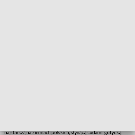
Schlesien Journal - 13 sierpnia 2025
W najnowszym wydaniu programu Schlesien
Journal wybierzemy się do Wałbrzycha – miasta o
bogatej historii, w którym od 70 lat działa
Niemieckie Towarzystwo Społeczno-Kulturalne.
Poznamy tam m.in. historyczne miejsca oraz bogatą
kolekcję wałbrzyskiej ceramiki.
Odwiedzimy również Bardo nad Nysą, gdzie rzeka tworzy
malowniczy przełom. Tutejsza bazylika przechowuje
najstarszą na ziemiach polskich, słynącą cudami, gotycką