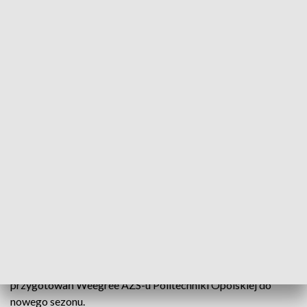
„Sport Opolski” – 12 sierpnia 2025
Bramkarka Rolnika Biedrzychowice-Głogówek,
Andżelika Dąbek, została powołana do
reprezentacji Polski futsalu kobiet. Podopieczne
Wojciecha Weissa będą przygotowywać się do
Mistrzostw Świata.
W programie także relacja z udziału Corotop Gwardii Opole
w towarzyskim turnieju w Mielcu. Powiemy także o starcie
przygotowań Weegree AZS-u Politechniki Opolskiej do
nowego sezonu.