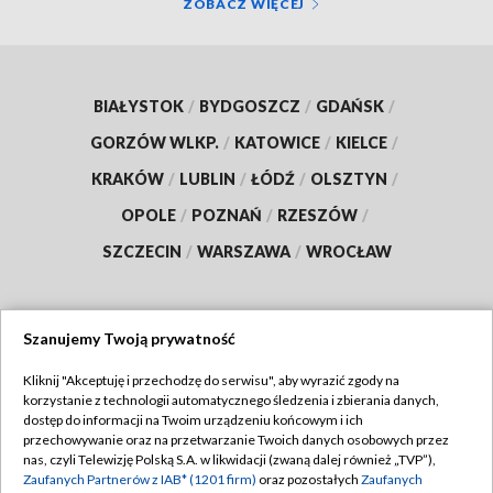
ZOBACZ WIĘCEJ
BIAŁYSTOK
/
BYDGOSZCZ
/
GDAŃSK
/
GORZÓW WLKP.
/
KATOWICE
/
KIELCE
/
KRAKÓW
/
LUBLIN
/
ŁÓDŹ
/
OLSZTYN
/
OPOLE
/
POZNAŃ
/
RZESZÓW
/
SZCZECIN
/
WARSZAWA
/
WROCŁAW
Szanujemy Twoją prywatność
Dołącz do nas:
Kliknij "Akceptuję i przechodzę do serwisu", aby wyrazić zgody na
korzystanie z technologii automatycznego śledzenia i zbierania danych,
TVP
dostęp do informacji na Twoim urządzeniu końcowym i ich
Abonament TVP
przechowywanie oraz na przetwarzanie Twoich danych osobowych przez
Regulamin TVP
nas, czyli Telewizję Polską S.A. w likwidacji (zwaną dalej również „TVP”),
Emisja w TVP
Zaufanych Partnerów z IAB* (1201 firm)
oraz pozostałych
Zaufanych
Polityka prywatności