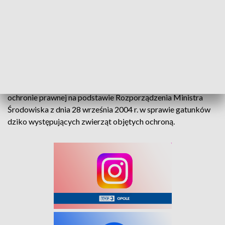
Okazało się, że dwumetrowy gad był
kilkudziesięciocentymetrowym wężem – zaskrońcem, który
nie stanowi zagrożenia dla człowieka.
Zwierzę zostało wyniesione z ogródka i odzyskało wolność.
Polskę zamieszkuje 9 gatunków węży i wszystkie podlegają
ochronie prawnej na podstawie Rozporządzenia Ministra
Środowiska z dnia 28 września 2004 r. w sprawie gatunków
dziko występujących zwierząt objętych ochroną.