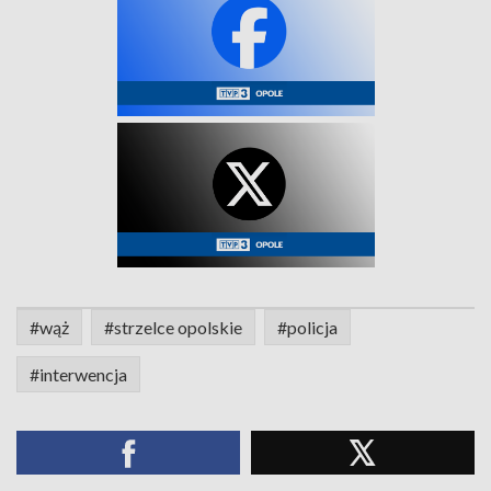
#wąż
#strzelce opolskie
#policja
#interwencja