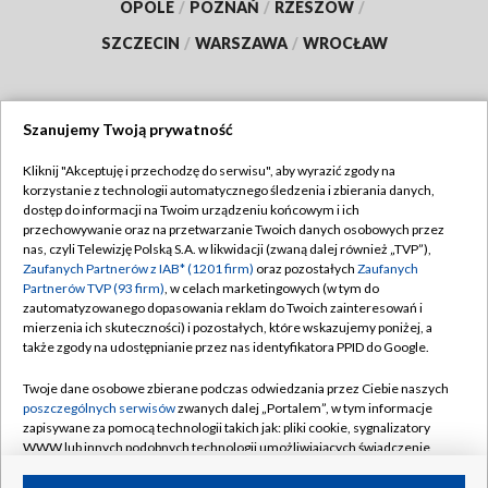
OPOLE
/
POZNAŃ
/
RZESZÓW
/
SZCZECIN
/
WARSZAWA
/
WROCŁAW
Szanujemy Twoją prywatność
Dołącz do nas:
Kliknij "Akceptuję i przechodzę do serwisu", aby wyrazić zgody na
korzystanie z technologii automatycznego śledzenia i zbierania danych,
TVP
dostęp do informacji na Twoim urządzeniu końcowym i ich
Abonament TVP
przechowywanie oraz na przetwarzanie Twoich danych osobowych przez
Regulamin TVP
nas, czyli Telewizję Polską S.A. w likwidacji (zwaną dalej również „TVP”),
Emisja w TVP
Zaufanych Partnerów z IAB* (1201 firm)
oraz pozostałych
Zaufanych
Polityka prywatności
Partnerów TVP (93 firm)
, w celach marketingowych (w tym do
Centrum informacji TVP
Moje zgody
zautomatyzowanego dopasowania reklam do Twoich zainteresowań i
mierzenia ich skuteczności) i pozostałych, które wskazujemy poniżej, a
Naziemna Telewizja Cyfrowa
Pomoc
także zgody na udostępnianie przez nas identyfikatora PPID do Google.
Sklep TVP
Biuro reklamy
Twoje dane osobowe zbierane podczas odwiedzania przez Ciebie naszych
Rada Programowa
poszczególnych serwisów
zwanych dalej „Portalem”, w tym informacje
Kontakt
zapisywane za pomocą technologii takich jak: pliki cookie, sygnalizatory
System NOS
WWW lub innych podobnych technologii umożliwiających świadczenie
dopasowanych i bezpiecznych usług, personalizację treści oraz reklam,
Informacje o nadawcy
Kanały
udostępnianie funkcji mediów społecznościowych oraz analizowanie