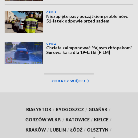
OPOLE
Niezapięte pasy początkiem problemów.
51-latek odpowie przed sądem
OPOLE
Chciała zaimponować "fajnym chłopakom”.
Surowa kara dla 19-latki [FILM]
ZOBACZ WIĘCEJ
BIAŁYSTOK
/
BYDGOSZCZ
/
GDAŃSK
/
GORZÓW WLKP.
/
KATOWICE
/
KIELCE
/
KRAKÓW
/
LUBLIN
/
ŁÓDŹ
/
OLSZTYN
/