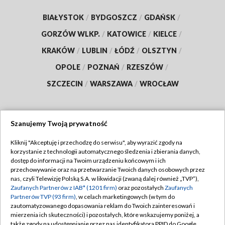
BIAŁYSTOK
/
BYDGOSZCZ
/
GDAŃSK
/
GORZÓW WLKP.
/
KATOWICE
/
KIELCE
/
KRAKÓW
/
LUBLIN
/
ŁÓDŹ
/
OLSZTYN
/
OPOLE
/
POZNAŃ
/
RZESZÓW
/
SZCZECIN
/
WARSZAWA
/
WROCŁAW
Szanujemy Twoją prywatność
Dołącz do nas:
Kliknij "Akceptuję i przechodzę do serwisu", aby wyrazić zgody na
korzystanie z technologii automatycznego śledzenia i zbierania danych,
TVP
dostęp do informacji na Twoim urządzeniu końcowym i ich
Abonament TVP
przechowywanie oraz na przetwarzanie Twoich danych osobowych przez
Regulamin TVP
nas, czyli Telewizję Polską S.A. w likwidacji (zwaną dalej również „TVP”),
Emisja w TVP
Zaufanych Partnerów z IAB* (1201 firm)
oraz pozostałych
Zaufanych
Polityka prywatności
Partnerów TVP (93 firm)
, w celach marketingowych (w tym do
Centrum informacji TVP
Moje zgody
zautomatyzowanego dopasowania reklam do Twoich zainteresowań i
mierzenia ich skuteczności) i pozostałych, które wskazujemy poniżej, a
Naziemna Telewizja Cyfrowa
Pomoc
także zgody na udostępnianie przez nas identyfikatora PPID do Google.