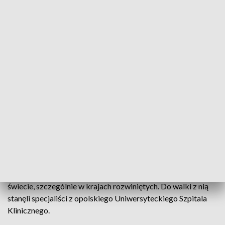
Pokonać miażdżycę. USK w Opolu przebada setki pacjentów w specjalnym
programie
Rozwija się cicho i powoli. Nieleczona prowadzi do groźnych
powikłań, które w wielu przypadkach są śmiertelne.
Miażdżyca jest jedną z głównych przyczyną zgonów na
świecie, szczególnie w krajach rozwiniętych. Do walki z nią
stanęli specjaliści z opolskiego Uniwersyteckiego Szpitala
Klinicznego.