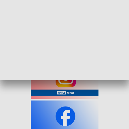
dowodowy, na podstawie którego Prokurator Rejonowy
zastosował wobec podejrzanych środek zapobiegawczy w
postaci dozoru policyjnego oraz zakazu kontaktowania się i
zbliżania do pokrzywdzonego.
Sprawcy, którzy w chwili zatrzymania byli pod wpływem
alkoholu i zachowywali się agresywnie. Grozi im kara do 3 lat
pozbawienia wolności.