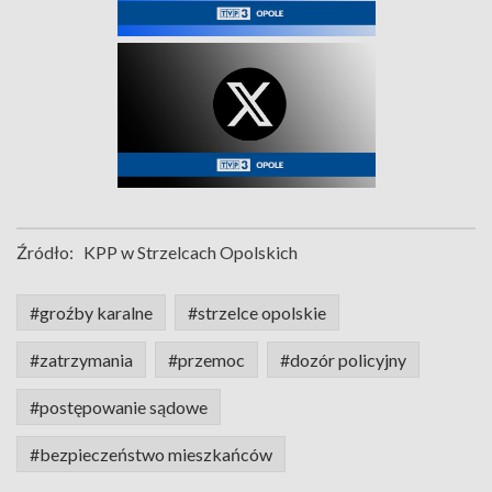
Źródło:
KPP w Strzelcach Opolskich
#groźby karalne
#strzelce opolskie
#zatrzymania
#przemoc
#dozór policyjny
#postępowanie sądowe
#bezpieczeństwo mieszkańców