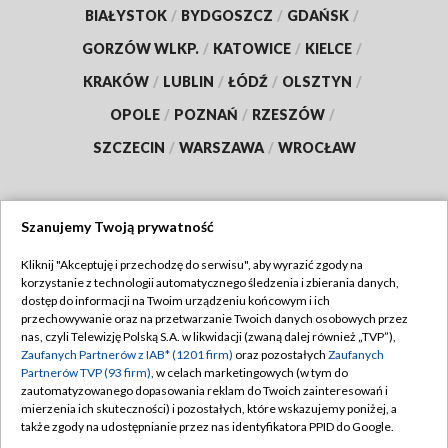
BIAŁYSTOK
/
BYDGOSZCZ
/
GDAŃSK
/
GORZÓW WLKP.
/
KATOWICE
/
KIELCE
/
KRAKÓW
/
LUBLIN
/
ŁÓDŹ
/
OLSZTYN
/
OPOLE
/
POZNAŃ
/
RZESZÓW
/
SZCZECIN
/
WARSZAWA
/
WROCŁAW
Szanujemy Twoją prywatność
Dołącz do nas:
Kliknij "Akceptuję i przechodzę do serwisu", aby wyrazić zgody na
korzystanie z technologii automatycznego śledzenia i zbierania danych,
TVP
dostęp do informacji na Twoim urządzeniu końcowym i ich
Abonament TVP
przechowywanie oraz na przetwarzanie Twoich danych osobowych przez
Regulamin TVP
nas, czyli Telewizję Polską S.A. w likwidacji (zwaną dalej również „TVP”),
Emisja w TVP
Zaufanych Partnerów z IAB* (1201 firm)
oraz pozostałych
Zaufanych
Polityka prywatności
Partnerów TVP (93 firm)
, w celach marketingowych (w tym do
Centrum informacji TVP
Moje zgody
zautomatyzowanego dopasowania reklam do Twoich zainteresowań i
mierzenia ich skuteczności) i pozostałych, które wskazujemy poniżej, a
Naziemna Telewizja Cyfrowa
Pomoc
także zgody na udostępnianie przez nas identyfikatora PPID do Google.
Sklep TVP