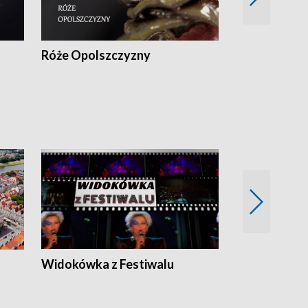
Róże Opolszczyzny
Czas report
Widokówka z Festiwalu
Strefa Kultu