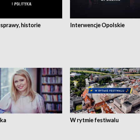
 sprawy, historie
Interwencje Opolskie
ka
W rytmie festiwalu