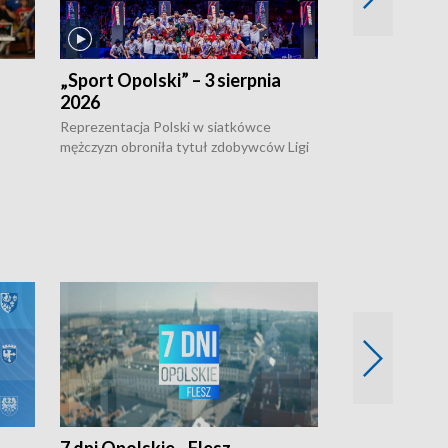
„Sport Opolski” – 3 sierpnia
„Sport Opolsk
2026
Reprezentacja P
mężczyzn w półfi
Reprezentacja Polski w siatkówce
meczu ćwierćfin
mężczyzn obroniła tytuł zdobywców Ligi
Biało-Czerwoni p
w
Narodów. W finale pokonali Amerykanów
Ningbo Ukraińcó
niejów
po tie-breaku. W meczu nie zabrakło
opolskich wątków.