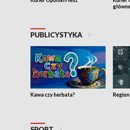
Kurier Opolski Flesz
Kurier 
główn
PUBLICYSTYKA
Kawa czy herbata?
Region
SPORT