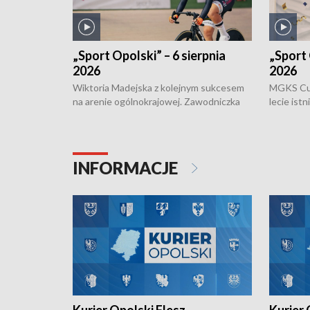
„Sport Opolski” – 6 sierpnia
„Sport 
2026
2026
Wiktoria Madejska z kolejnym sukcesem
MGKS Cuk
na arenie ogólnokrajowej. Zawodniczka
lecie ist
Klubu Kolarskiego Ziemia Brzeska
odbył się
została podwójna Mistrzynią Polski
również o
Juniorów Młodszych w kolarstwie
Otwartyc
torowym.
plażowej
INFORMACJE
meczu Ko