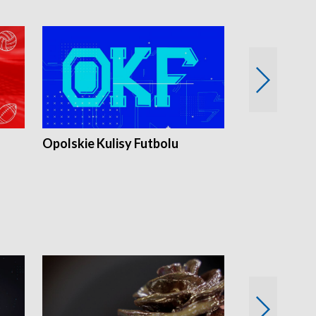
Opolskie Kulisy Futbolu
Złote chwile
sportu