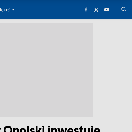
ęcej
 Opolski inwestuje