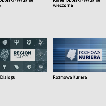
Opolski - wydanie
Kurier Opolski - wydanie
e
wieczorne
 Dialogu
Rozmowa Kuriera