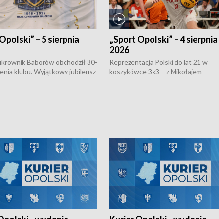
Opolski” – 5 sierpnia
„Sport Opolski” – 4 sierpnia
2026
rownik Baborów obchodził 80-
Reprezentacja Polski do lat 21 w
nienia klubu. Wyjątkowy jubileusz
koszykówce 3x3 – z Mikołajem
 na sportowo. W programie
Kowalczykiem z opolskiego AZS-u 
 turnieju eliminacyjnym
składzie - wygrała dwa z trzech tur
h Mistrzostw w siatkówce
w ramach Ligi Narodów. Rywalizacja
 amatorów w Opolu oraz o
odbyła się w węgierskim Szolnok.
lejarza Opole. Zapraszamy!