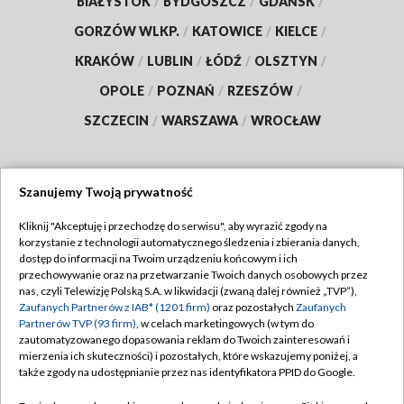
BIAŁYSTOK
/
BYDGOSZCZ
/
GDAŃSK
/
GORZÓW WLKP.
/
KATOWICE
/
KIELCE
/
KRAKÓW
/
LUBLIN
/
ŁÓDŹ
/
OLSZTYN
/
OPOLE
/
POZNAŃ
/
RZESZÓW
/
SZCZECIN
/
WARSZAWA
/
WROCŁAW
Szanujemy Twoją prywatność
Dołącz do nas:
Kliknij "Akceptuję i przechodzę do serwisu", aby wyrazić zgody na
korzystanie z technologii automatycznego śledzenia i zbierania danych,
TVP
dostęp do informacji na Twoim urządzeniu końcowym i ich
Abonament TVP
przechowywanie oraz na przetwarzanie Twoich danych osobowych przez
Regulamin TVP
nas, czyli Telewizję Polską S.A. w likwidacji (zwaną dalej również „TVP”),
Emisja w TVP
Zaufanych Partnerów z IAB* (1201 firm)
oraz pozostałych
Zaufanych
Polityka prywatności
Partnerów TVP (93 firm)
, w celach marketingowych (w tym do
Centrum informacji TVP
Moje zgody
zautomatyzowanego dopasowania reklam do Twoich zainteresowań i
mierzenia ich skuteczności) i pozostałych, które wskazujemy poniżej, a
Naziemna Telewizja Cyfrowa
Pomoc
także zgody na udostępnianie przez nas identyfikatora PPID do Google.
Sklep TVP
Biuro reklamy