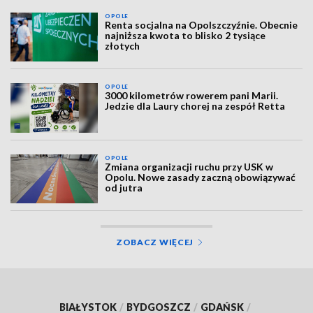
OPOLE
Renta socjalna na Opolszczyźnie. Obecnie
najniższa kwota to blisko 2 tysiące
złotych
OPOLE
3000 kilometrów rowerem pani Marii.
Jedzie dla Laury chorej na zespół Retta
OPOLE
Zmiana organizacji ruchu przy USK w
Opolu. Nowe zasady zaczną obowiązywać
od jutra
ZOBACZ WIĘCEJ
BIAŁYSTOK
/
BYDGOSZCZ
/
GDAŃSK
/