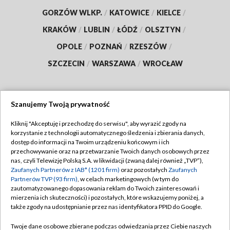
GORZÓW WLKP.
/
KATOWICE
/
KIELCE
/
KRAKÓW
/
LUBLIN
/
ŁÓDŹ
/
OLSZTYN
/
OPOLE
/
POZNAŃ
/
RZESZÓW
/
SZCZECIN
/
WARSZAWA
/
WROCŁAW
Szanujemy Twoją prywatność
Dołącz do nas:
Kliknij "Akceptuję i przechodzę do serwisu", aby wyrazić zgody na
korzystanie z technologii automatycznego śledzenia i zbierania danych,
TVP
dostęp do informacji na Twoim urządzeniu końcowym i ich
Abonament TVP
przechowywanie oraz na przetwarzanie Twoich danych osobowych przez
Regulamin TVP
nas, czyli Telewizję Polską S.A. w likwidacji (zwaną dalej również „TVP”),
Emisja w TVP
Zaufanych Partnerów z IAB* (1201 firm)
oraz pozostałych
Zaufanych
Polityka prywatności
Partnerów TVP (93 firm)
, w celach marketingowych (w tym do
Centrum informacji TVP
Moje zgody
zautomatyzowanego dopasowania reklam do Twoich zainteresowań i
mierzenia ich skuteczności) i pozostałych, które wskazujemy poniżej, a
Naziemna Telewizja Cyfrowa
Pomoc
także zgody na udostępnianie przez nas identyfikatora PPID do Google.
Sklep TVP
Biuro reklamy
Twoje dane osobowe zbierane podczas odwiedzania przez Ciebie naszych