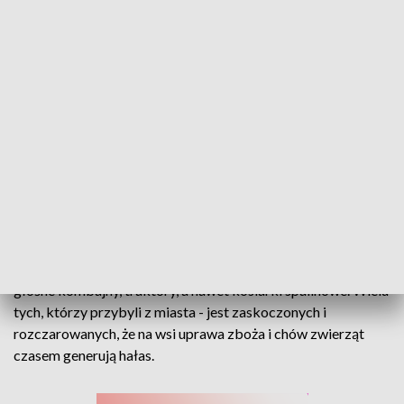
Hałas, smród i kurz na wsiach. Rosną pretensje do rolników, że żniwa są za
głośne
Wsi spokojna....- twierdził poeta, ale czy rzeczywiście? Za
głośne kombajny, traktory, a nawet kosiarki spalinowe. Wielu
tych, którzy przybyli z miasta - jest zaskoczonych i
rozczarowanych, że na wsi uprawa zboża i chów zwierząt
czasem generują hałas.