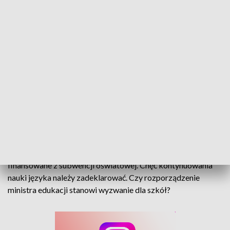
Zmiany w nauczaniu języka mniejszości. Termin składania deklaracji mija 31
lipca
Zamiast dwóch - trzy lekcje języka mniejszości w ostatnich
klasach szkoły podstawowej od nowego roku będzie
finansowane z subwencji oświatowej. Chęć kontynuowania
nauki języka należy zadeklarować. Czy rozporządzenie
ministra edukacji stanowi wyzwanie dla szkół?