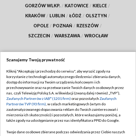
GORZÓW WLKP.
/
KATOWICE
/
KIELCE
/
KRAKÓW
/
LUBLIN
/
ŁÓDŹ
/
OLSZTYN
/
OPOLE
/
POZNAŃ
/
RZESZÓW
/
SZCZECIN
/
WARSZAWA
/
WROCŁAW
Szanujemy Twoją prywatność
Dołącz do nas:
Kliknij "Akceptuję i przechodzę do serwisu", aby wyrazić zgody na
korzystanie z technologii automatycznego śledzenia i zbierania danych,
TVP
dostęp do informacji na Twoim urządzeniu końcowym i ich
Abonament TVP
przechowywanie oraz na przetwarzanie Twoich danych osobowych przez
Regulamin TVP
nas, czyli Telewizję Polską S.A. w likwidacji (zwaną dalej również „TVP”),
Emisja w TVP
Zaufanych Partnerów z IAB* (1201 firm)
oraz pozostałych
Zaufanych
Polityka prywatności
Partnerów TVP (93 firm)
, w celach marketingowych (w tym do
Centrum informacji TVP
Moje zgody
zautomatyzowanego dopasowania reklam do Twoich zainteresowań i
mierzenia ich skuteczności) i pozostałych, które wskazujemy poniżej, a
Naziemna Telewizja Cyfrowa
Pomoc
także zgody na udostępnianie przez nas identyfikatora PPID do Google.
Sklep TVP
Biuro reklamy
Twoje dane osobowe zbierane podczas odwiedzania przez Ciebie naszych