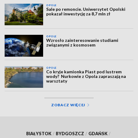
OPOLE
Sale po remoncie. Uniwersytet Opolski
pokazał inwestycję za 8,7 mln zł
OPOLE
Wzrosło zainteresowanie studiami
związanymi z kosmosem
OPOLE
Co kryje kamionka Piast pod lustrem
wody? Nurkowie z Opola zapraszają na
warsztaty
ZOBACZ WIĘCEJ
BIAŁYSTOK
/
BYDGOSZCZ
/
GDAŃSK
/