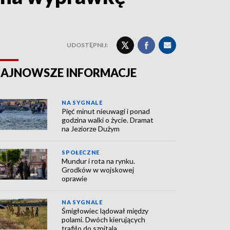
UDOSTĘPNIJ:
AJNOWSZE INFORMACJE
NA SYGNALE
Pięć minut nieuwagi i ponad
godzina walki o życie. Dramat
na Jeziorze Dużym
SPOŁECZNE
Mundur i rota na rynku.
Grodków w wojskowej
oprawie
NA SYGNALE
Śmigłowiec lądował między
polami. Dwóch kierujących
trafiło do szpitala