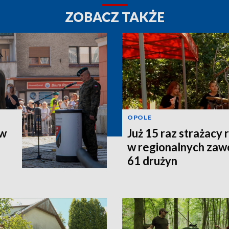
ZOBACZ TAKŻE
OPOLE
 w
Już 15 raz strażacy 
w regionalnych zaw
61 drużyn