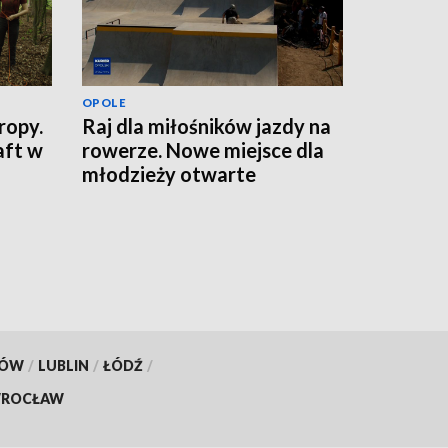
OPOLE
ropy.
Raj dla miłośników jazdy na
aft w
rowerze. Nowe miejsce dla
młodzieży otwarte
KÓW
/
LUBLIN
/
ŁÓDŹ
/
ROCŁAW