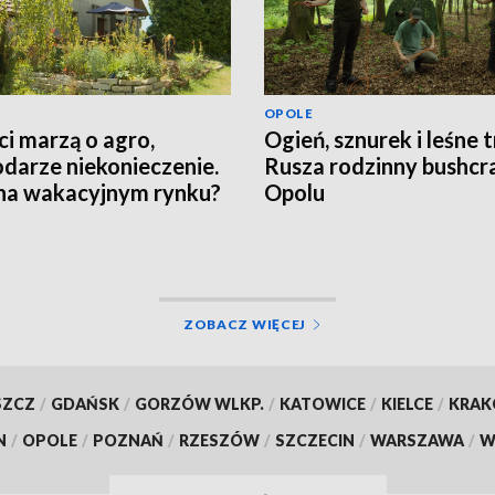
OPOLE
ci marzą o agro,
Ogień, sznurek i leśne t
darze niekonieczenie.
Rusza rodzinny bushcr
na wakacyjnym rynku?
Opolu
ZOBACZ WIĘCEJ
SZCZ
/
GDAŃSK
/
GORZÓW WLKP.
/
KATOWICE
/
KIELCE
/
KRA
N
/
OPOLE
/
POZNAŃ
/
RZESZÓW
/
SZCZECIN
/
WARSZAWA
/
W