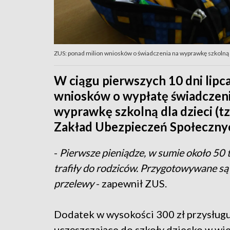
ZUS: ponad milion wniosków o świadczenia na wyprawkę szkolną (
W ciągu pierwszych 10 dni lipca
wniosków o wypłatę świadczeni
wyprawkę szkolną dla dzieci (t
Zakład Ubezpieczeń Społeczny
-
Pierwsze pieniądze, w sumie około 50 ty
trafiły do rodziców. Przygotowywane są
przelewy
- zapewnił ZUS.
Dodatek w wysokości 300 zł przysługu
uczęszczające do szkoły dziecko w wi