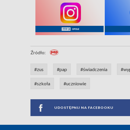
Źródło:
#zus
#pap
#świadczenia
#wy
#szkoła
#uczniowie
UDOSTĘPNIJ NA FACEBOOKU