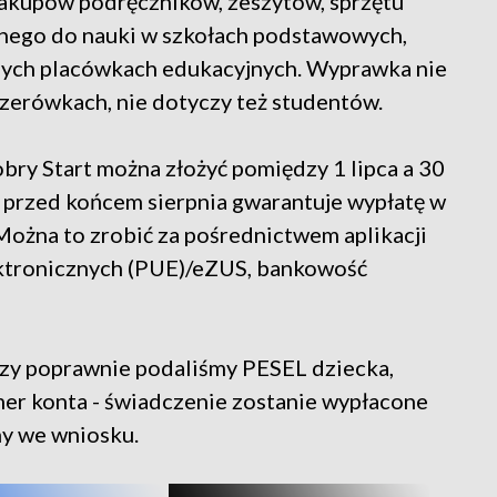
akupów podręczników, zeszytów, sprzętu
nego do nauki w szkołach podstawowych,
innych placówkach edukacyjnych. Wyprawka nie
w zerówkach, nie dotyczy też studentów.
ry Start można złożyć pomiędzy 1 lipca a 30
u przed końcem sierpnia gwarantuje wypłatę w
Można to zrobić za pośrednictwem aplikacji
ktronicznych (PUE)/eZUS, bankowość
 czy poprawnie podaliśmy PESEL dziecka,
mer konta - świadczenie zostanie wypłacone
y we wniosku.