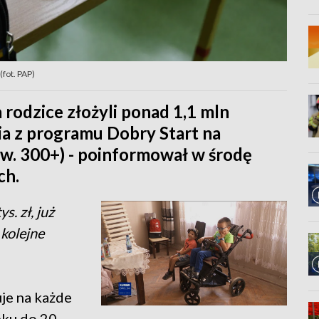
fot. PAP)
 rodzice złożyli ponad 1,1 mln
a z programu Dobry Start na
zw. 300+) - poinformował w środę
ch.
s. zł, już
 kolejne
je na każde
eku do 20