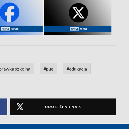
prawka szkolna
#pue
#edukacja
UDOSTĘPNIJ NA X