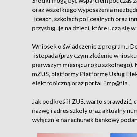
Środki mogą być wsparciem podczas z
oraz wszelkiego wyposażenia niezbęd
liceach, szkołach policealnych oraz 
przysługuje na dzieci, które uczą się 
Wniosek o świadczenie z programu Dob
listopada (przy czym złożenie wniosk
pierwszym miesiącu roku szkolnego). 
mZUS, platformy Platformę Usług Ele
elektroniczną oraz portal Emp@tia.
Jak podkreślił ZUS, warto sprawdzić,
nazwę i adres szkoły oraz aktualny nu
wyłącznie na rachunek bankowy podan