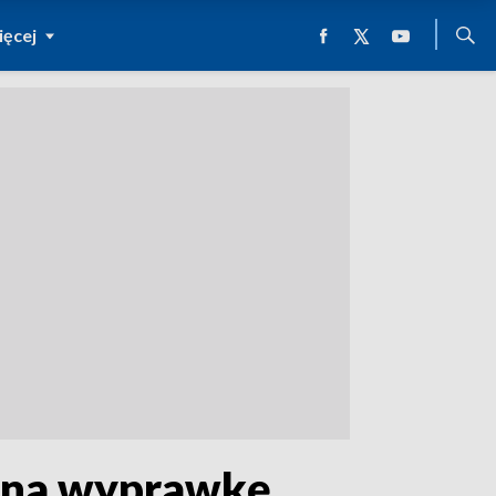
ęcej
a na wyprawkę