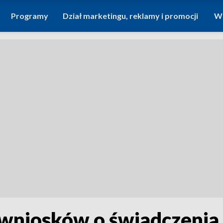
Programy
Dział marketingu, reklamy i promocji
Wi
 wniosków o świadczeni