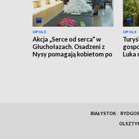
OPOLE
OPOLE
Akcja „Serce od serca” w
Turyś
Głuchołazach. Osadzeni z
gospo
Nysy pomagają kobietom po
Luka 
mastektomii
BIAŁYSTOK
/
BYDGO
OLSZTY