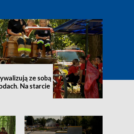
rywalizują ze sobą
odach. Na starcie