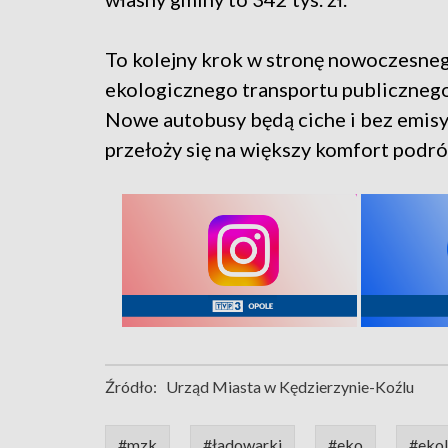
To kolejny krok w stronę nowoczesneg
ekologicznego transportu publicznego
Nowe autobusy będą ciche i bez emisy
przełoży się na większy komfort podró
Źródło:
Urząd Miasta w Kędzierzynie-Koźlu
#mzk
#ładowarki
#eko
#ekol