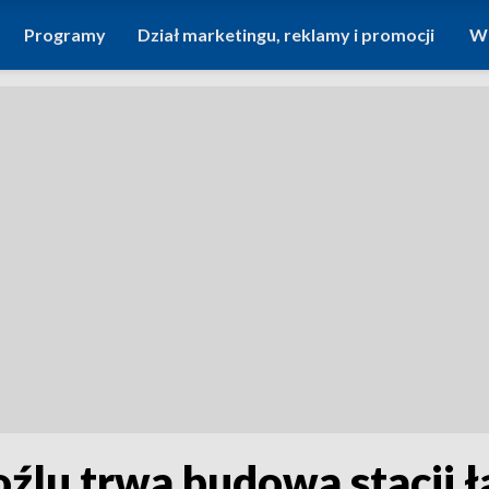
Programy
Dział marketingu, reklamy i promocji
Wi
źlu trwa budowa stacji 