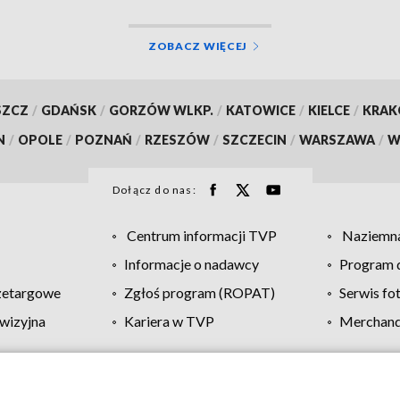
ZOBACZ WIĘCEJ
SZCZ
/
GDAŃSK
/
GORZÓW WLKP.
/
KATOWICE
/
KIELCE
/
KRA
N
/
OPOLE
/
POZNAŃ
/
RZESZÓW
/
SZCZECIN
/
WARSZAWA
/
W
Dołącz do nas:
Centrum informacji TVP
Naziemna
Informacje o nadawcy
Program d
zetargowe
Zgłoś program (ROPAT)
Serwis fo
wizyjna
Kariera w TVP
Merchandi