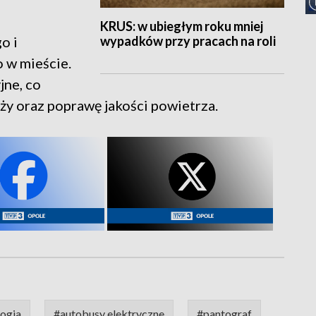
KRUS: w ubiegłym roku mniej
wypadków przy pracach na roli
o i
 w mieście.
jne, co
ży oraz poprawę jakości powietrza.
ogia
#autobusy elektryczne
#pantograf