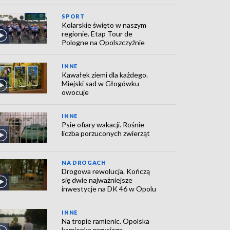
SPORT
Kolarskie święto w naszym
regionie. Etap Tour de
Pologne na Opolszczyźnie
INNE
Kawałek ziemi dla każdego.
Miejski sad w Głogówku
owocuje
INNE
Psie ofiary wakacji. Rośnie
liczba porzuconych zwierząt
NA DROGACH
Drogowa rewolucja. Kończą
się dwie najważniejsze
inwestycje na DK 46 w Opolu
INNE
Na tropie ramienic. Opolska
kamionka przyciąga