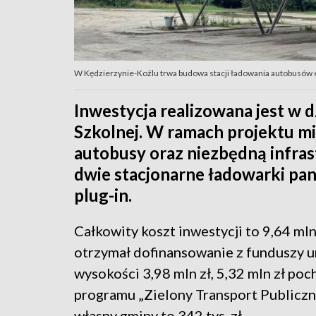
W Kędzierzynie-Koźlu trwa budowa stacji ładowania autobusów 
Inwestycja realizowana jest w d
Szkolnej. W ramach projektu m
autobusy oraz niezbędną infras
dwie stacjonarne ładowarki pan
plug-in.
Całkowity koszt inwestycji to 9,64 mln
otrzymał dofinansowanie z funduszy u
wysokości 3,98 mln zł, 5,32 mln zł poc
programu „Zielony Transport Publiczny
własny gminy to 342 tys. zł.