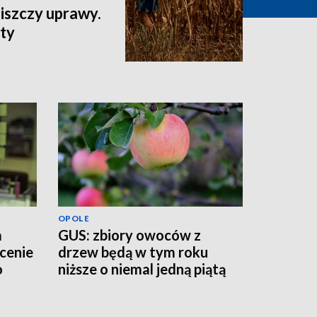
iszczy uprawy.
aty
OPOLE
a
GUS: zbiory owoców z
łcenie
drzew będą w tym roku
o
niższe o niemal jedną piątą