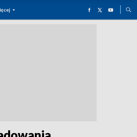
ęcej
ładowania