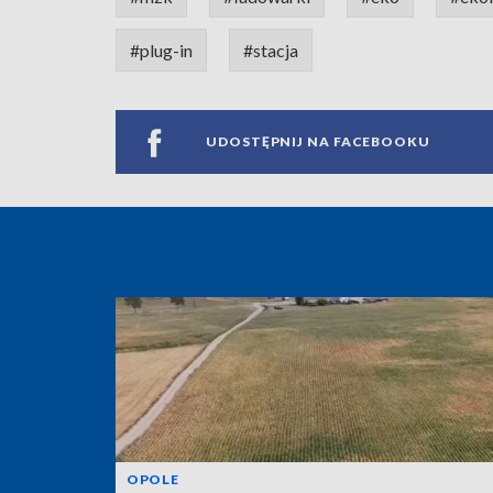
#plug-in
#stacja
UDOSTĘPNIJ NA FACEBOOKU
OPOLE