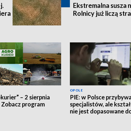
j.
Ekstremalna susza n
iera
Rolnicy już liczą str
OPOLE
kurier” – 2 sierpnia
PIE: w Polsce przybyw
 Zobacz program
specjalistów, ale kszta
nie jest dopasowane d
potrzeb rynku pracy