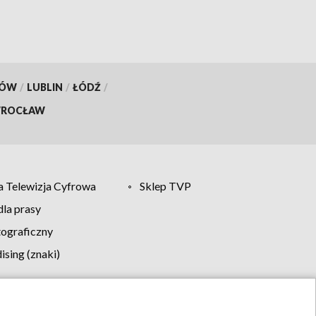
KÓW
/
LUBLIN
/
ŁÓDŹ
/
ROCŁAW
 Telewizja Cyfrowa
Sklep TVP
la prasy
tograficzny
sing (znaki)