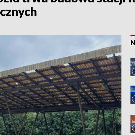
ycznych
N