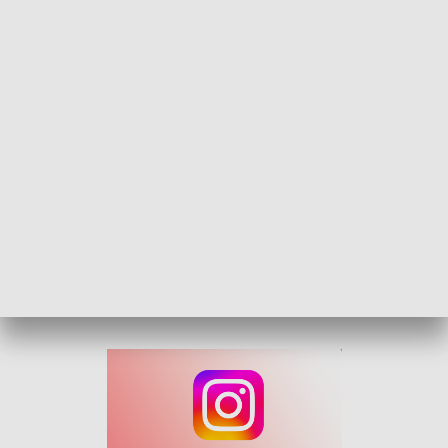
Intensywne deszcze i grzyb dziesiątkują jęczmień. Rolnicy walczą z problemem
Małe żniwa przerwane na tydzień. Powód: intensywne opady.
Jęczmień nie rozwija się jak trzeba, a plony dziesiątkuje
grzyb.