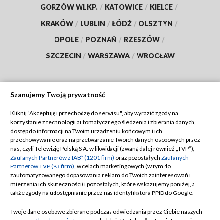
GORZÓW WLKP.
/
KATOWICE
/
KIELCE
/
KRAKÓW
/
LUBLIN
/
ŁÓDŹ
/
OLSZTYN
/
OPOLE
/
POZNAŃ
/
RZESZÓW
/
SZCZECIN
/
WARSZAWA
/
WROCŁAW
Szanujemy Twoją prywatność
Dołącz do nas:
Kliknij "Akceptuję i przechodzę do serwisu", aby wyrazić zgody na
korzystanie z technologii automatycznego śledzenia i zbierania danych,
TVP
dostęp do informacji na Twoim urządzeniu końcowym i ich
Abonament TVP
przechowywanie oraz na przetwarzanie Twoich danych osobowych przez
Regulamin TVP
nas, czyli Telewizję Polską S.A. w likwidacji (zwaną dalej również „TVP”),
Emisja w TVP
Zaufanych Partnerów z IAB* (1201 firm)
oraz pozostałych
Zaufanych
Polityka prywatności
Partnerów TVP (93 firm)
, w celach marketingowych (w tym do
Centrum informacji TVP
Moje zgody
zautomatyzowanego dopasowania reklam do Twoich zainteresowań i
mierzenia ich skuteczności) i pozostałych, które wskazujemy poniżej, a
Naziemna Telewizja Cyfrowa
Pomoc
także zgody na udostępnianie przez nas identyfikatora PPID do Google.
Sklep TVP
Biuro reklamy
Twoje dane osobowe zbierane podczas odwiedzania przez Ciebie naszych
Rada Programowa