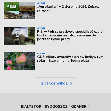
OPOLE
„Agrokurier” – 2 sierpnia 2026. Zobacz
program
OPOLE
PIE: w Polsce przybywa specjalistów, ale
kształcenie nie jest dopasowane do
potrzeb rynku pracy
OPOLE
GUS: zbiory owoców z drzew będą w tym
roku niższe o niemal jedną piątą
ZOBACZ WIĘCEJ
BIAŁYSTOK
/
BYDGOSZCZ
/
GDAŃSK
/