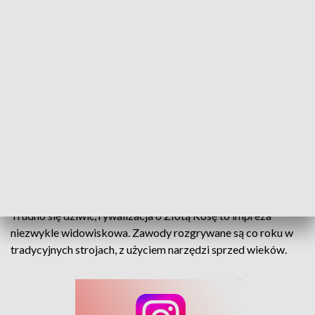
Żywa lekcja historii w Piątkowicach. Kosy, sierpy i cepy poszły w ruch!
13 drużyn rywalizowało w Piątkowicach podczas Turnieju
Żniwowania Metodami Tradycyjnymi. Gapiów - tłumy.
Trudno się dziwić, rywalizacja o Złotą Kosę to impreza
niezwykle widowiskowa. Zawody rozgrywane są co roku w
tradycyjnych strojach, z użyciem narzędzi sprzed wieków.