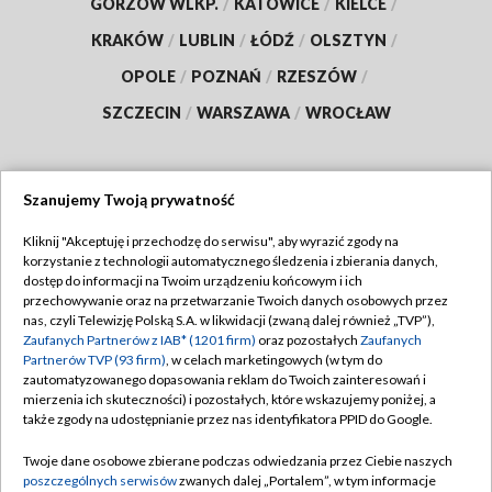
GORZÓW WLKP.
/
KATOWICE
/
KIELCE
/
KRAKÓW
/
LUBLIN
/
ŁÓDŹ
/
OLSZTYN
/
OPOLE
/
POZNAŃ
/
RZESZÓW
/
SZCZECIN
/
WARSZAWA
/
WROCŁAW
Szanujemy Twoją prywatność
Dołącz do nas:
Kliknij "Akceptuję i przechodzę do serwisu", aby wyrazić zgody na
korzystanie z technologii automatycznego śledzenia i zbierania danych,
TVP
dostęp do informacji na Twoim urządzeniu końcowym i ich
Abonament TVP
przechowywanie oraz na przetwarzanie Twoich danych osobowych przez
Regulamin TVP
nas, czyli Telewizję Polską S.A. w likwidacji (zwaną dalej również „TVP”),
Emisja w TVP
Zaufanych Partnerów z IAB* (1201 firm)
oraz pozostałych
Zaufanych
Polityka prywatności
Partnerów TVP (93 firm)
, w celach marketingowych (w tym do
Centrum informacji TVP
Moje zgody
zautomatyzowanego dopasowania reklam do Twoich zainteresowań i
mierzenia ich skuteczności) i pozostałych, które wskazujemy poniżej, a
Naziemna Telewizja Cyfrowa
Pomoc
także zgody na udostępnianie przez nas identyfikatora PPID do Google.
Sklep TVP
Biuro reklamy
Twoje dane osobowe zbierane podczas odwiedzania przez Ciebie naszych
Rada Programowa
poszczególnych serwisów
zwanych dalej „Portalem”, w tym informacje
Kontakt