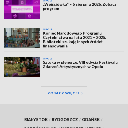
OPOLE
„Wejściówka” – 5 sierpnia 2026. Zobacz
program
OPOLE
Koniec Narodowego Programu
Czytelnictwa na lata 2021 – 2025.
Biblioteki szukają innych źródeł
finansowania
OPOLE
Sztuka w plenerze. VIII edycja Festiwalu
Zdarzeń Artystycznych w Opolu
ZOBACZ WIĘCEJ
BIAŁYSTOK
/
BYDGOSZCZ
/
GDAŃSK
/