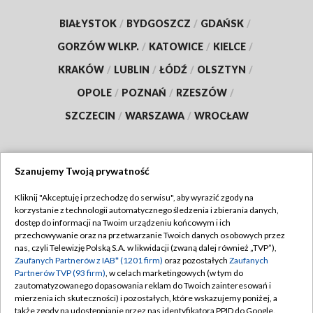
BIAŁYSTOK
/
BYDGOSZCZ
/
GDAŃSK
/
GORZÓW WLKP.
/
KATOWICE
/
KIELCE
/
KRAKÓW
/
LUBLIN
/
ŁÓDŹ
/
OLSZTYN
/
OPOLE
/
POZNAŃ
/
RZESZÓW
/
SZCZECIN
/
WARSZAWA
/
WROCŁAW
Szanujemy Twoją prywatność
Dołącz do nas:
Kliknij "Akceptuję i przechodzę do serwisu", aby wyrazić zgody na
korzystanie z technologii automatycznego śledzenia i zbierania danych,
TVP
dostęp do informacji na Twoim urządzeniu końcowym i ich
Abonament TVP
przechowywanie oraz na przetwarzanie Twoich danych osobowych przez
Regulamin TVP
nas, czyli Telewizję Polską S.A. w likwidacji (zwaną dalej również „TVP”),
Emisja w TVP
Zaufanych Partnerów z IAB* (1201 firm)
oraz pozostałych
Zaufanych
Polityka prywatności
Partnerów TVP (93 firm)
, w celach marketingowych (w tym do
Centrum informacji TVP
Moje zgody
zautomatyzowanego dopasowania reklam do Twoich zainteresowań i
mierzenia ich skuteczności) i pozostałych, które wskazujemy poniżej, a
Naziemna Telewizja Cyfrowa
Pomoc
także zgody na udostępnianie przez nas identyfikatora PPID do Google.