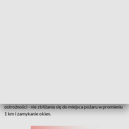
Strażacy z całego regionu walczą z pożarem hali. Płonie magazyn hulajnóg w
Kędzierzynie-Koźlu
Strażacy wciąż walczą z pożarem hali magazynowej z
hulajnogami elektrycznymi w Kędzierzynie-Koźlu. Służby
apelują do mieszkańców o zachowanie szczególnej
ostrożności - nie zbliżania się do miejsca pożaru w promieniu
1 km i zamykanie okien.