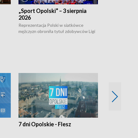
„Sport Opolski” – 3 sierpnia
„Sport Opolsk
2026
Reprezentacja P
mężczyzn w półfi
Reprezentacja Polski w siatkówce
meczu ćwierćfin
mężczyzn obroniła tytuł zdobywców Ligi
Biało-Czerwoni p
w
Narodów. W finale pokonali Amerykanów
Ningbo Ukraińcó
niejów
po tie-breaku. W meczu nie zabrakło
opolskich wątków.
7 dni Opolskie - Flesz
Opolskie o 