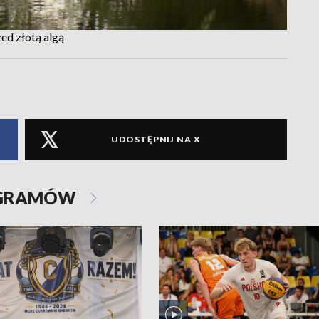
ed złotą algą
UDOSTĘPNIJ NA X
OGRAMÓW