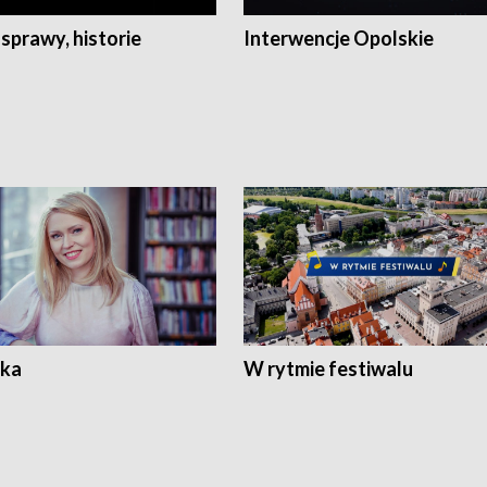
 sprawy, historie
Interwencje Opolskie
ka
W rytmie festiwalu