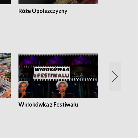
Róże Opolszczyzny
Czas report
Widokówka z Festiwalu
Strefa Kultu