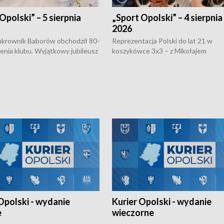
Opolski” – 5 sierpnia
„Sport Opolski” – 4 sierpnia
2026
rownik Baborów obchodził 80-
Reprezentacja Polski do lat 21 w
nienia klubu. Wyjątkowy jubileusz
koszykówce 3x3 – z Mikołajem
 na sportowo. W programie
Kowalczykiem z opolskiego AZS-u 
 turnieju eliminacyjnym
składzie - wygrała dwa z trzech tur
h Mistrzostw w siatkówce
w ramach Ligi Narodów. Rywalizacja
 amatorów w Opolu oraz o
odbyła się w węgierskim Szolnok.
lejarza Opole. Zapraszamy!
Opolski - wydanie
Kurier Opolski - wydanie
e
wieczorne