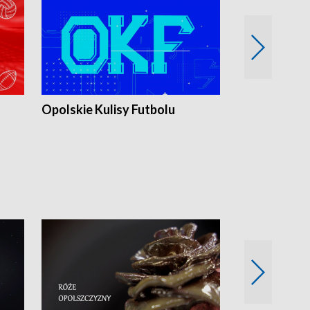
Opolskie Kulisy Futbolu
Złote chwile
sportu