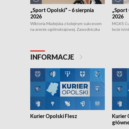
„Sport Opolski” – 6 sierpnia
„Sport 
2026
2026
Wiktoria Madejska z kolejnym sukcesem
MGKS Cuk
na arenie ogólnokrajowej. Zawodniczka
lecie ist
Klubu Kolarskiego Ziemia Brzeska
odbył się
została podwójna Mistrzynią Polski
również o
Juniorów Młodszych w kolarstwie
Otwartyc
torowym.
plażowej
INFORMACJE
meczu Ko
Kurier Opolski Flesz
Kurier 
główn