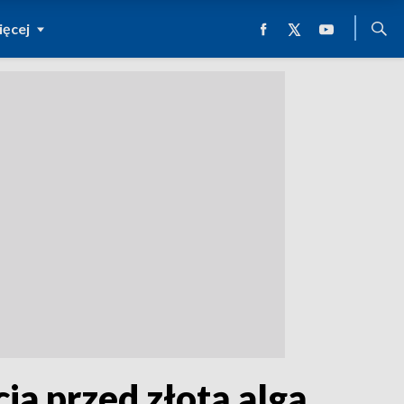
ęcej
ja przed złotą algą