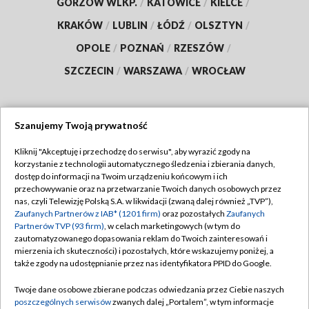
GORZÓW WLKP.
/
KATOWICE
/
KIELCE
/
KRAKÓW
/
LUBLIN
/
ŁÓDŹ
/
OLSZTYN
/
OPOLE
/
POZNAŃ
/
RZESZÓW
/
SZCZECIN
/
WARSZAWA
/
WROCŁAW
Szanujemy Twoją prywatność
Dołącz do nas:
Kliknij "Akceptuję i przechodzę do serwisu", aby wyrazić zgody na
korzystanie z technologii automatycznego śledzenia i zbierania danych,
TVP
dostęp do informacji na Twoim urządzeniu końcowym i ich
Abonament TVP
przechowywanie oraz na przetwarzanie Twoich danych osobowych przez
Regulamin TVP
nas, czyli Telewizję Polską S.A. w likwidacji (zwaną dalej również „TVP”),
Emisja w TVP
Zaufanych Partnerów z IAB* (1201 firm)
oraz pozostałych
Zaufanych
Polityka prywatności
Partnerów TVP (93 firm)
, w celach marketingowych (w tym do
Centrum informacji TVP
Moje zgody
zautomatyzowanego dopasowania reklam do Twoich zainteresowań i
mierzenia ich skuteczności) i pozostałych, które wskazujemy poniżej, a
Naziemna Telewizja Cyfrowa
Pomoc
także zgody na udostępnianie przez nas identyfikatora PPID do Google.
Sklep TVP
Biuro reklamy
Twoje dane osobowe zbierane podczas odwiedzania przez Ciebie naszych
Rada Programowa
poszczególnych serwisów
zwanych dalej „Portalem”, w tym informacje
Kontakt