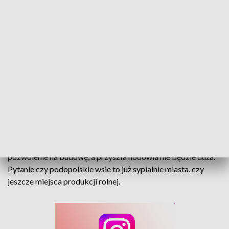
Stara kontra nowa wieś. Kontrowersje w sprawie chlewni
Część mieszkańców Luboszyc protestuje przeciwko
inwestycji lokalnego rolnika. Ten tłumaczy, że otrzymał
pozwolenie na budowę, a przyszła hodowla nie będzie duża.
Pytanie czy podopolskie wsie to już sypialnie miasta, czy
jeszcze miejsca produkcji rolnej.