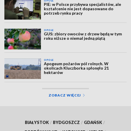
OPOLE
PIE: w Polsce przybywa specjalistów, ale
kształcenie nie jest dopasowane do
potrzeb rynku pracy
OPOLE
GUS: zbiory owoców z drzew będą w tym
roku niższe o niemal jedną piątą
OPOLE
Apogeum pożarów pól rolnych. W
okolicach Kluczborka spłonęło 21
hektarów
ZOBACZ WIĘCEJ
BIAŁYSTOK
/
BYDGOSZCZ
/
GDAŃSK
/