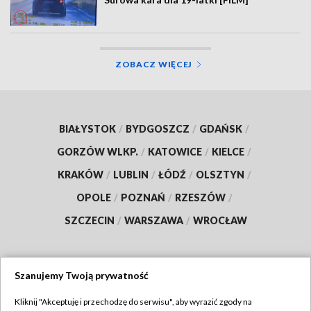
ZOBACZ WIĘCEJ
BIAŁYSTOK
/
BYDGOSZCZ
/
GDAŃSK
/
GORZÓW WLKP.
/
KATOWICE
/
KIELCE
/
KRAKÓW
/
LUBLIN
/
ŁÓDŹ
/
OLSZTYN
/
OPOLE
/
POZNAŃ
/
RZESZÓW
/
SZCZECIN
/
WARSZAWA
/
WROCŁAW
Szanujemy Twoją prywatność
Dołącz do nas:
Kliknij "Akceptuję i przechodzę do serwisu", aby wyrazić zgody na