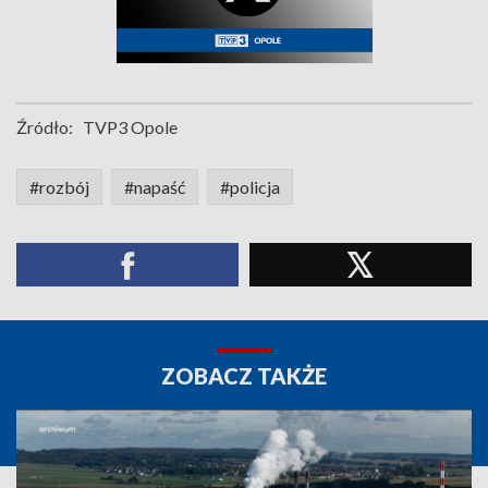
Źródło:
TVP3 Opole
#rozbój
#napaść
#policja
ZOBACZ TAKŻE