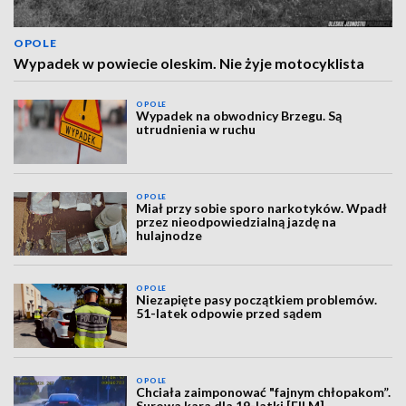
OPOLE
Wypadek w powiecie oleskim. Nie żyje motocyklista
OPOLE
Wypadek na obwodnicy Brzegu. Są
utrudnienia w ruchu
OPOLE
Miał przy sobie sporo narkotyków. Wpadł
przez nieodpowiedzialną jazdę na
hulajnodze
OPOLE
Niezapięte pasy początkiem problemów.
51-latek odpowie przed sądem
OPOLE
Chciała zaimponować "fajnym chłopakom”.
Surowa kara dla 19-latki [FILM]