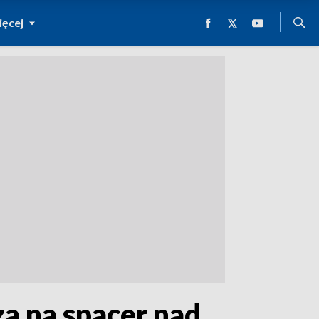
ęcej
a na spacer nad