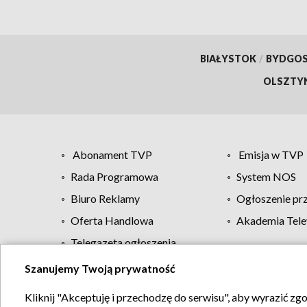
BIAŁYSTOK
/
BYDGO
OLSZTY
Abonament TVP
Emisja w TVP
Rada Programowa
System NOS
Biuro Reklamy
Ogłoszenie pr
Oferta Handlowa
Akademia Tele
Telegazeta ogłoszenia
Szanujemy Twoją prywatność
Regulamin TVP
Kliknij "Akceptuję i przechodzę do serwisu", aby wyrazić zg