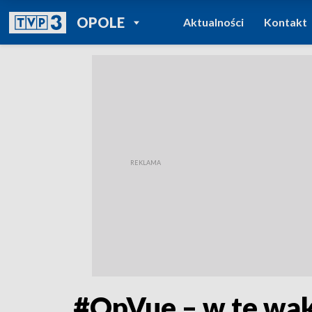
POWRÓT DO
OPOLE
Aktualności
Kontakt
TVP REGIONY
#OpVue – w te wak