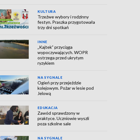
KULTURA
Trzeźwe wybory i rodzinny
festyn. Praszka przygotowała
trzy dni spotkań
INNE
„Kajtek” przyciąga
wypoczywających. WOPR
ostrzega przed ukrytym
ryzykiem
NA SYGNALE
Ogień przy przejeździe
kolejowym. Pożar w lesie pod
Jelową
EDUKACJA
Zawód sprawdzony w
praktyce. Uczniowie wyszli
poza szkolne sale
NA SYGNALE