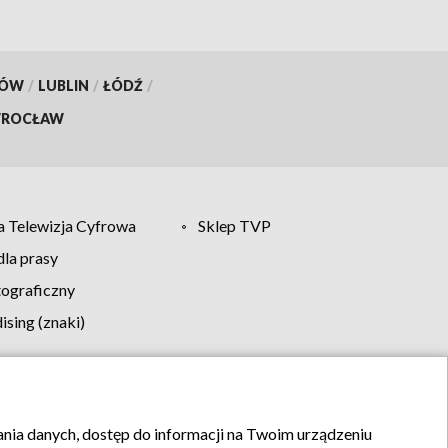
KÓW
/
LUBLIN
/
ŁÓDŹ
/
ROCŁAW
 Telewizja Cyfrowa
Sklep TVP
la prasy
tograficzny
sing (znaki)
klamy
Kontakt
rania danych, dostęp do informacji na Twoim urządzeniu