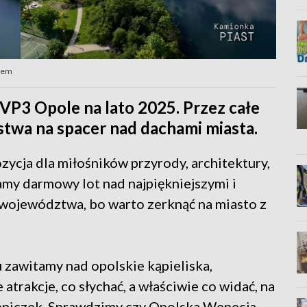
stem
VP3 Opole na lato 2025. Przez całe
twa na spacer nad dachami miasta.
ycja dla miłośników przyrody, architektury,
my darmowy lot nad najpiękniejszymi i
województwa, bo warto zerknąć na miasto z
u zawitamy nad opolskie kąpieliska,
 atrakcje, co słychać, a właściwie co widać, na
eniczek. Sprawdzimy czy Opolska Wenecja