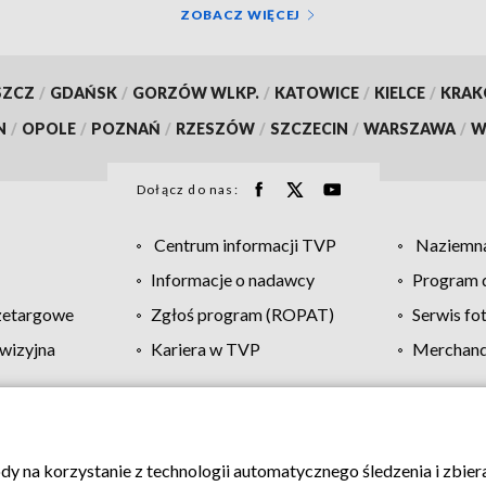
ZOBACZ WIĘCEJ
SZCZ
/
GDAŃSK
/
GORZÓW WLKP.
/
KATOWICE
/
KIELCE
/
KRA
N
/
OPOLE
/
POZNAŃ
/
RZESZÓW
/
SZCZECIN
/
WARSZAWA
/
W
Dołącz do nas:
Centrum informacji TVP
Naziemna
Informacje o nadawcy
Program d
zetargowe
Zgłoś program (ROPAT)
Serwis fo
wizyjna
Kariera w TVP
Merchandi
Polityka prywatności
Moje zgody
Pomoc
Biuro re
ody na korzystanie z technologii automatycznego śledzenia i zbie