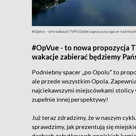
#OpVue – w te wakacje TVP3 Opole zaprasza na spacer nad mia
#OpVue - to nowa propozycja T
wakacje zabierać będziemy Pańs
Podniebny spacer „po Opolu” to propoz
ale przede wszystkim Opola. Zapewnia
najciekawszymi miejscówkami stolicy 
zupełnie innej perspektywy!
Już teraz zdradzimy, że w naszym cykl
sprawdzimy, jak prezentują się miejskie
dachach zabytkowych opolskich kami