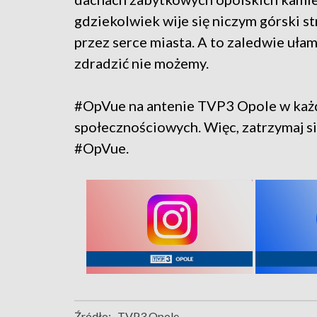
gdziekolwiek wije się niczym górski st
przez serce miasta. A to zaledwie uła
zdradzić nie możemy.
#OpVue na antenie TVP3 Opole w każd
społecznościowych. Więc, zatrzymaj się
#OpVue.
Źródło:
TVP3 Opole