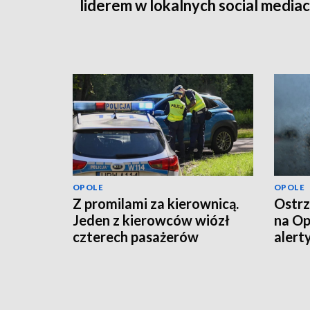
liderem w lokalnych social media
OPOLE
OPOLE
Z promilami za kierownicą.
Ostrz
Jeden z kierowców wiózł
na Op
czterech pasażerów
alert
powi