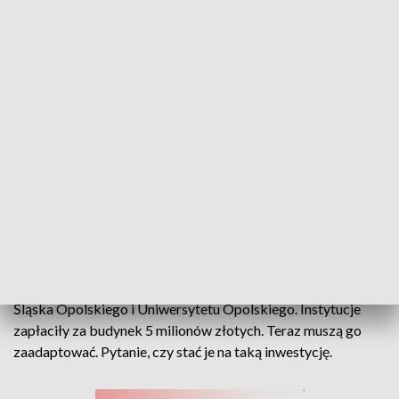
Stara cementownia w rękach muzealników i naukowców. Powstaną tam
magazyny i ekspozycje
Już nie Dom Expo, a Silesia: Centrum Dziedzictwa i Sztuki.
Budynek przedwojennej cementowni trafił w ręce Muzeum
Śląska Opolskiego i Uniwersytetu Opolskiego. Instytucje
zapłaciły za budynek 5 milionów złotych. Teraz muszą go
zaadaptować. Pytanie, czy stać je na taką inwestycję.