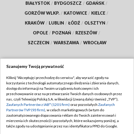
BIAŁYSTOK
/
BYDGOSZCZ
/
GDAŃSK
/
GORZÓW WLKP.
/
KATOWICE
/
KIELCE
/
KRAKÓW
/
LUBLIN
/
ŁÓDŹ
/
OLSZTYN
/
OPOLE
/
POZNAŃ
/
RZESZÓW
/
SZCZECIN
/
WARSZAWA
/
WROCŁAW
Szanujemy Twoją prywatność
Dołącz do nas:
Kliknij "Akceptuję i przechodzę do serwisu", aby wyrazić zgody na
korzystanie z technologii automatycznego śledzenia i zbierania danych,
TVP
dostęp do informacji na Twoim urządzeniu końcowym i ich
Abonament TVP
przechowywanie oraz na przetwarzanie Twoich danych osobowych przez
Regulamin TVP
nas, czyli Telewizję Polską S.A. w likwidacji (zwaną dalej również „TVP”),
Emisja w TVP
Zaufanych Partnerów z IAB* (1201 firm)
oraz pozostałych
Zaufanych
Polityka prywatności
Partnerów TVP (93 firm)
, w celach marketingowych (w tym do
Centrum informacji TVP
Moje zgody
zautomatyzowanego dopasowania reklam do Twoich zainteresowań i
mierzenia ich skuteczności) i pozostałych, które wskazujemy poniżej, a
Naziemna Telewizja Cyfrowa
Pomoc
także zgody na udostępnianie przez nas identyfikatora PPID do Google.
Sklep TVP
Biuro reklamy