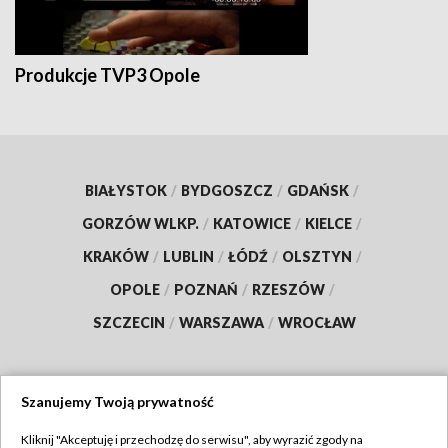
Produkcje TVP3 Opole
BIAŁYSTOK
/
BYDGOSZCZ
/
GDAŃSK
/
GORZÓW WLKP.
/
KATOWICE
/
KIELCE
/
KRAKÓW
/
LUBLIN
/
ŁÓDŹ
/
OLSZTYN
/
OPOLE
/
POZNAŃ
/
RZESZÓW
/
SZCZECIN
/
WARSZAWA
/
WROCŁAW
Szanujemy Twoją prywatność
Dołącz do nas:
Kliknij "Akceptuję i przechodzę do serwisu", aby wyrazić zgody na