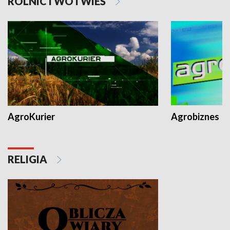
ROLNICTWO I WIEŚ
AgroKurier
Agrobiznes
RELIGIA