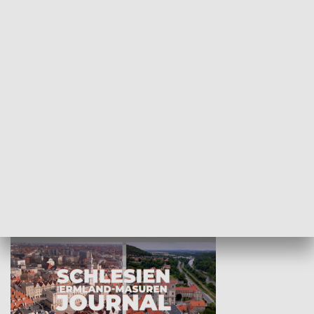
Wejściówka
Zakładka
MNIEJSZOŚCI