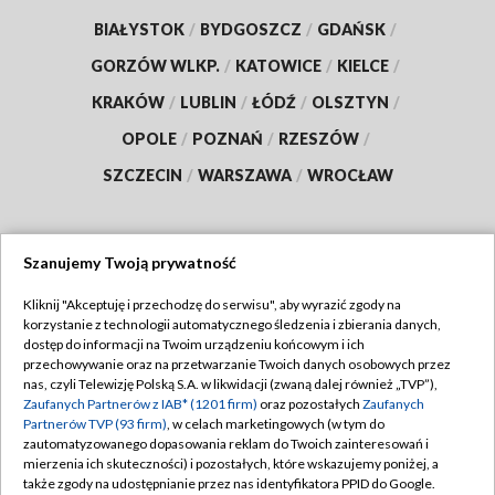
BIAŁYSTOK
/
BYDGOSZCZ
/
GDAŃSK
/
GORZÓW WLKP.
/
KATOWICE
/
KIELCE
/
KRAKÓW
/
LUBLIN
/
ŁÓDŹ
/
OLSZTYN
/
OPOLE
/
POZNAŃ
/
RZESZÓW
/
SZCZECIN
/
WARSZAWA
/
WROCŁAW
Szanujemy Twoją prywatność
Dołącz do nas:
Kliknij "Akceptuję i przechodzę do serwisu", aby wyrazić zgody na
korzystanie z technologii automatycznego śledzenia i zbierania danych,
TVP
dostęp do informacji na Twoim urządzeniu końcowym i ich
Abonament TVP
przechowywanie oraz na przetwarzanie Twoich danych osobowych przez
Regulamin TVP
nas, czyli Telewizję Polską S.A. w likwidacji (zwaną dalej również „TVP”),
Emisja w TVP
Zaufanych Partnerów z IAB* (1201 firm)
oraz pozostałych
Zaufanych
Polityka prywatności
Partnerów TVP (93 firm)
, w celach marketingowych (w tym do
Centrum informacji TVP
Moje zgody
zautomatyzowanego dopasowania reklam do Twoich zainteresowań i
mierzenia ich skuteczności) i pozostałych, które wskazujemy poniżej, a
Naziemna Telewizja Cyfrowa
Pomoc
także zgody na udostępnianie przez nas identyfikatora PPID do Google.