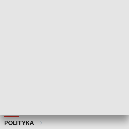
Wejściówka
Zakładka
MNIEJSZOŚCI
Schlesien Journal
POLITYKA