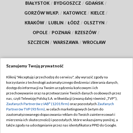
BIAŁYSTOK
/
BYDGOSZCZ
/
GDAŃSK
/
GORZÓW WLKP.
/
KATOWICE
/
KIELCE
/
KRAKÓW
/
LUBLIN
/
ŁÓDŹ
/
OLSZTYN
/
OPOLE
/
POZNAŃ
/
RZESZÓW
/
SZCZECIN
/
WARSZAWA
/
WROCŁAW
Szanujemy Twoją prywatność
Dołącz do nas:
Kliknij "Akceptuję i przechodzę do serwisu", aby wyrazić zgody na
korzystanie z technologii automatycznego śledzenia i zbierania danych,
TVP
dostęp do informacji na Twoim urządzeniu końcowym i ich
Abonament TVP
przechowywanie oraz na przetwarzanie Twoich danych osobowych przez
Regulamin TVP
nas, czyli Telewizję Polską S.A. w likwidacji (zwaną dalej również „TVP”),
Emisja w TVP
Zaufanych Partnerów z IAB* (1201 firm)
oraz pozostałych
Zaufanych
Polityka prywatności
Partnerów TVP (93 firm)
, w celach marketingowych (w tym do
Centrum informacji TVP
Moje zgody
zautomatyzowanego dopasowania reklam do Twoich zainteresowań i
mierzenia ich skuteczności) i pozostałych, które wskazujemy poniżej, a
Naziemna Telewizja Cyfrowa
Pomoc
także zgody na udostępnianie przez nas identyfikatora PPID do Google.
Sklep TVP
Biuro reklamy