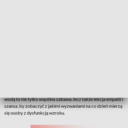
Rodzinnie nad wodą. Piknik integracyjny opolskiego okręgu Polskiego Związku
Niewidomych
Już po raz 17. w Turawie spotkali się ci, którzy widzą inaczej i
ci, którzy chcą ich lepiej zrozumieć. Integracyjny piknik nad
wodą to nie tylko wspólna zabawa, lecz także lekcja empatii i
szansa, by zobaczyć z jakimi wyzwaniami na co dzień mierzą
się osoby z dysfunkcją wzroku.