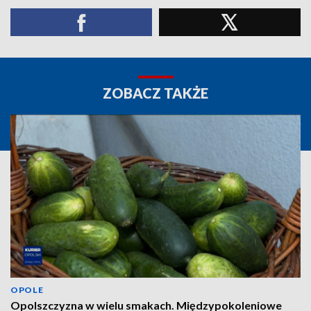
ZOBACZ TAKŻE
OPOLE
Opolszczyzna w wielu smakach. Międzypokoleniowe