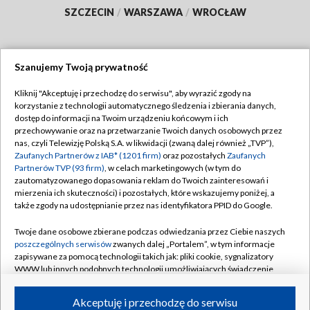
SZCZECIN
/
WARSZAWA
/
WROCŁAW
Szanujemy Twoją prywatność
Dołącz do nas:
Kliknij "Akceptuję i przechodzę do serwisu", aby wyrazić zgody na
korzystanie z technologii automatycznego śledzenia i zbierania danych,
TVP
dostęp do informacji na Twoim urządzeniu końcowym i ich
Abonament TVP
przechowywanie oraz na przetwarzanie Twoich danych osobowych przez
Regulamin TVP
nas, czyli Telewizję Polską S.A. w likwidacji (zwaną dalej również „TVP”),
Emisja w TVP
Zaufanych Partnerów z IAB* (1201 firm)
oraz pozostałych
Zaufanych
Polityka prywatności
Partnerów TVP (93 firm)
, w celach marketingowych (w tym do
Centrum informacji TVP
Moje zgody
zautomatyzowanego dopasowania reklam do Twoich zainteresowań i
mierzenia ich skuteczności) i pozostałych, które wskazujemy poniżej, a
Naziemna Telewizja Cyfrowa
Pomoc
także zgody na udostępnianie przez nas identyfikatora PPID do Google.
Sklep TVP
Biuro reklamy
Twoje dane osobowe zbierane podczas odwiedzania przez Ciebie naszych
Rada Programowa
poszczególnych serwisów
zwanych dalej „Portalem”, w tym informacje
Kontakt
zapisywane za pomocą technologii takich jak: pliki cookie, sygnalizatory
System NOS
WWW lub innych podobnych technologii umożliwiających świadczenie
dopasowanych i bezpiecznych usług, personalizację treści oraz reklam,
Informacje o nadawcy
Kanały
udostępnianie funkcji mediów społecznościowych oraz analizowanie
Akceptuję i przechodzę do serwisu
ruchu w Internecie.
Program dla prasy