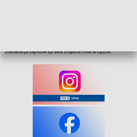
przed funkcjonariuszami wylegitymował się tymczasowym
dokumentem, wydawanym na 30 dni po egzaminie.
To nie koniec kłopotów 18-latka. W związku z tym, że w
karygodnym tempie przekroczył liczne przejścia dla
pieszych, skrzyżowanie czy ścieżkę rowerową, za rażące
złamanie przepisów sprawa znajdzie finał w sądzie.