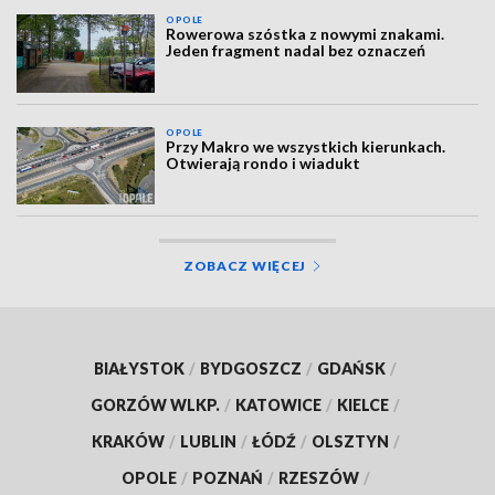
OPOLE
Rowerowa szóstka z nowymi znakami.
Jeden fragment nadal bez oznaczeń
OPOLE
Przy Makro we wszystkich kierunkach.
Otwierają rondo i wiadukt
ZOBACZ WIĘCEJ
BIAŁYSTOK
/
BYDGOSZCZ
/
GDAŃSK
/
GORZÓW WLKP.
/
KATOWICE
/
KIELCE
/
KRAKÓW
/
LUBLIN
/
ŁÓDŹ
/
OLSZTYN
/
OPOLE
/
POZNAŃ
/
RZESZÓW
/