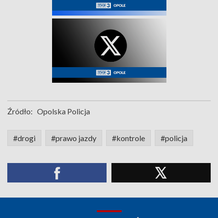
Źródło:
Opolska Policja
#drogi
#prawo jazdy
#kontrole
#policja