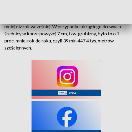
GUS poinformował także, że w ubiegłym roku pozyskano 42
mln 222,9 tys. metrów sześciennych drewna, czyli o 1,1 proc.
mniej niż rok wcześniej. W przypadku okrągłego drewna o
średnicy w korze powyżej 7 cm, tzw. grubizny, było to o 1
proc. mniej rok do roku, czyli 39 mln 447,4 tys. metrów
sześciennych.