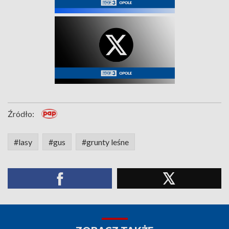
Źródło:
#lasy
#gus
#grunty leśne