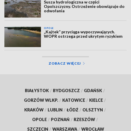
Susza hydrologiczna w części
Opolszczyzny. Ostrzeżenie obowiązuje do
odwołania
OPOLE
„Kajtek” przyciąga wypoczywających.
WOPR ostrzega przed ukrytym ryzykiem
ZOBACZ WIĘCEJ
BIAŁYSTOK
/
BYDGOSZCZ
/
GDAŃSK
/
GORZÓW WLKP.
/
KATOWICE
/
KIELCE
/
KRAKÓW
/
LUBLIN
/
ŁÓDŹ
/
OLSZTYN
/
OPOLE
/
POZNAŃ
/
RZESZÓW
/
SZCZECIN
/
WARSZAWA
/
WROCŁAW