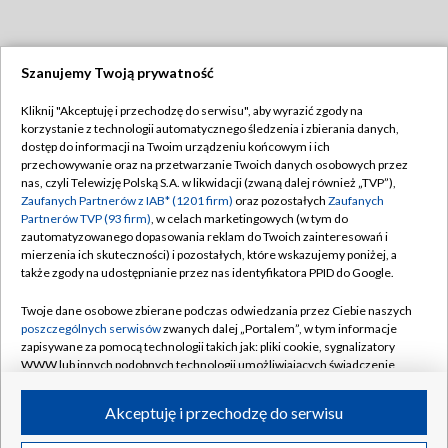
Szanujemy Twoją prywatność
Dołącz do nas:
Kliknij "Akceptuję i przechodzę do serwisu", aby wyrazić zgody na
korzystanie z technologii automatycznego śledzenia i zbierania danych,
TVP
dostęp do informacji na Twoim urządzeniu końcowym i ich
Abonament TVP
przechowywanie oraz na przetwarzanie Twoich danych osobowych przez
Regulamin TVP
nas, czyli Telewizję Polską S.A. w likwidacji (zwaną dalej również „TVP”),
Emisja w TVP
Zaufanych Partnerów z IAB* (1201 firm)
oraz pozostałych
Zaufanych
Polityka prywatności
Partnerów TVP (93 firm)
, w celach marketingowych (w tym do
Centrum informacji TVP
Moje zgody
zautomatyzowanego dopasowania reklam do Twoich zainteresowań i
mierzenia ich skuteczności) i pozostałych, które wskazujemy poniżej, a
Naziemna Telewizja Cyfrowa
Pomoc
także zgody na udostępnianie przez nas identyfikatora PPID do Google.
Sklep TVP
Biuro reklamy
Twoje dane osobowe zbierane podczas odwiedzania przez Ciebie naszych
Rada Programowa
poszczególnych serwisów
zwanych dalej „Portalem”, w tym informacje
Kontakt
zapisywane za pomocą technologii takich jak: pliki cookie, sygnalizatory
System NOS
WWW lub innych podobnych technologii umożliwiających świadczenie
dopasowanych i bezpiecznych usług, personalizację treści oraz reklam,
Informacje o nadawcy
Kanały
udostępnianie funkcji mediów społecznościowych oraz analizowanie
Akceptuję i przechodzę do serwisu
ruchu w Internecie.
Program dla prasy
©2026 Telewizja Polska S.A. w likwidacji