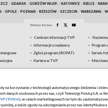
SZCZ
/
GDAŃSK
/
GORZÓW WLKP.
/
KATOWICE
/
KIELCE
/
KRA
N
/
OPOLE
/
POZNAŃ
/
RZESZÓW
/
SZCZECIN
/
WARSZAWA
/
W
Dołącz do nas:
Centrum informacji TVP
Naziemna
Informacje o nadawcy
Program d
zetargowe
Zgłoś program (ROPAT)
Serwis fo
wizyjna
Kariera w TVP
Merchandi
Polityka prywatności
Moje zgody
Pomoc
Biuro re
ody na korzystanie z technologii automatycznego śledzenia i zbie
 danych osobowych przez nas, czyli Telewizję Polską S.A. w likw
VP (93 firm)
, w celach marketingowych (w tym do zautomatyzow
 poniżej, a także zgody na udostępnianie przez nas identyfikator