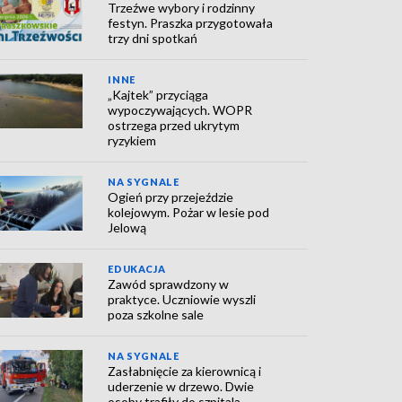
Trzeźwe wybory i rodzinny
festyn. Praszka przygotowała
trzy dni spotkań
INNE
„Kajtek” przyciąga
wypoczywających. WOPR
ostrzega przed ukrytym
ryzykiem
NA SYGNALE
Ogień przy przejeździe
kolejowym. Pożar w lesie pod
Jelową
EDUKACJA
Zawód sprawdzony w
praktyce. Uczniowie wyszli
poza szkolne sale
NA SYGNALE
Zasłabnięcie za kierownicą i
uderzenie w drzewo. Dwie
osoby trafiły do szpitala