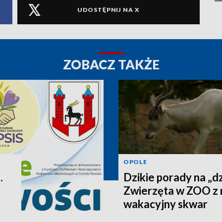
UDOSTĘPNIJ NA X
ZOBACZ TAKŻE
OPOLE
.
Dzikie porady na „dz
Zwierzęta w ZOO z 
wakacyjny skwar