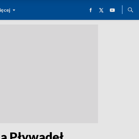
ęcej
ja Pływadeł