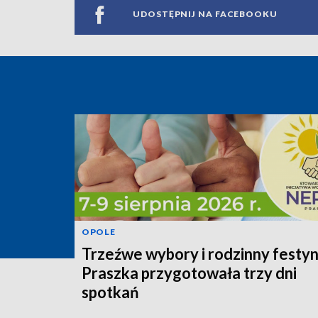
UDOSTĘPNIJ NA FACEBOOKU
OPOLE
Trzeźwe wybory i rodzinny festyn
Praszka przygotowała trzy dni
spotkań