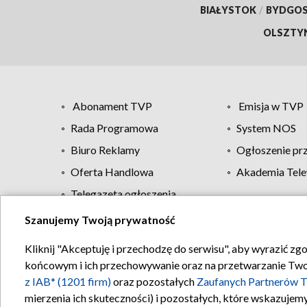
BIAŁYSTOK
/
BYDGO
OLSZTY
Abonament TVP
Emisja w TVP
Rada Programowa
System NOS
Biuro Reklamy
Ogłoszenie pr
Oferta Handlowa
Akademia Tele
Telegazeta ogłoszenia
Szanujemy Twoją prywatność
Regulamin TVP
Kliknij "Akceptuję i przechodzę do serwisu", aby wyrazić zg
końcowym i ich przechowywanie oraz na przetwarzanie Twoich
z IAB* (1201 firm)
oraz pozostałych
Zaufanych Partnerów T
mierzenia ich skuteczności) i pozostałych, które wskazujemy