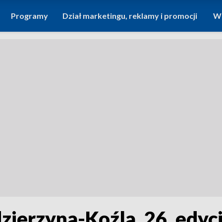
Programy
Dział marketingu, reklamy i promocji
Wi
zierzyna-Koźla. 26. edyc