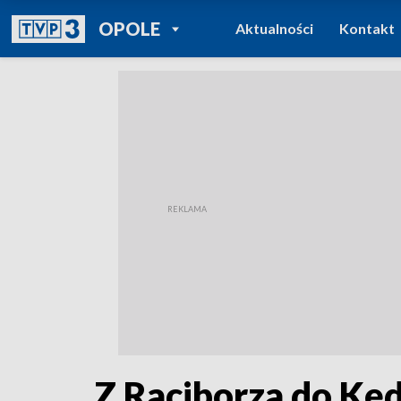
POWRÓT DO
OPOLE
Aktualności
Kontakt
TVP REGIONY
Z Raciborza do Kęd