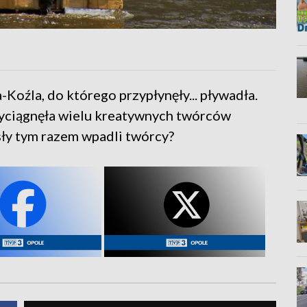
Koźla, do którego przypłynęły... pływadła.
rzyciągnęła wielu kreatywnych twórców
sły tym razem wpadli twórcy?