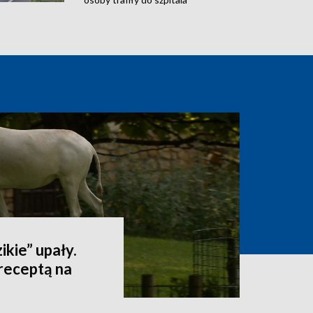
ikie” upały.
receptą na