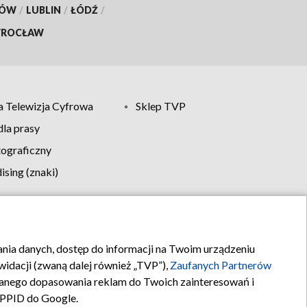
KÓW
/
LUBLIN
/
ŁÓDŹ
/
ROCŁAW
 Telewizja Cyfrowa
Sklep TVP
la prasy
tograficzny
sing (znaki)
klamy
Kontakt
rania danych, dostęp do informacji na Twoim urządzeniu
idacji (zwaną dalej również „TVP”),
Zaufanych Partnerów
anego dopasowania reklam do Twoich zainteresowań i
a PPID do Google.