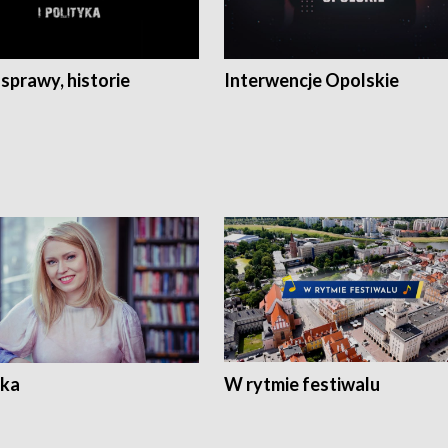
 sprawy, historie
Interwencje Opolskie
ka
W rytmie festiwalu