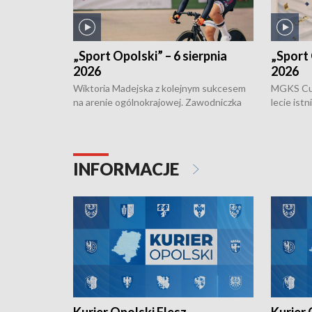
„Sport Opolski” – 6 sierpnia
„Sport 
2026
2026
Wiktoria Madejska z kolejnym sukcesem
MGKS Cuk
na arenie ogólnokrajowej. Zawodniczka
lecie ist
Klubu Kolarskiego Ziemia Brzeska
odbył się
została podwójna Mistrzynią Polski
również o
Juniorów Młodszych w kolarstwie
Otwartyc
torowym.
plażowej
INFORMACJE
meczu Ko