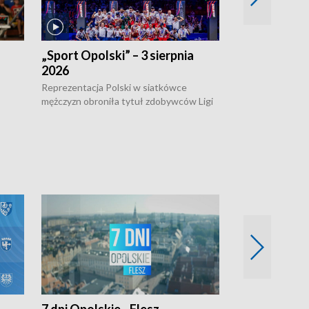
„Sport Opolski” – 3 sierpnia
„Sport Opolsk
2026
Reprezentacja P
mężczyzn w półfi
Reprezentacja Polski w siatkówce
meczu ćwierćfin
mężczyzn obroniła tytuł zdobywców Ligi
Biało-Czerwoni p
w
Narodów. W finale pokonali Amerykanów
Ningbo Ukraińcó
niejów
po tie-breaku. W meczu nie zabrakło
opolskich wątków.