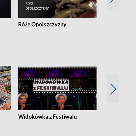
Róże Opolszczyzny
Czas report
Widokówka z Festiwalu
Strefa Kultu