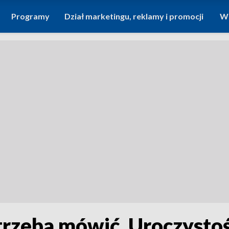
Programy
Dział marketingu, reklamy i promocji
Wi
trzeba mówić. Uroczystośc