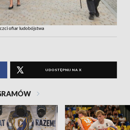
czci ofiar ludobójstwa
UDOSTĘPNIJ NA X
OGRAMÓW