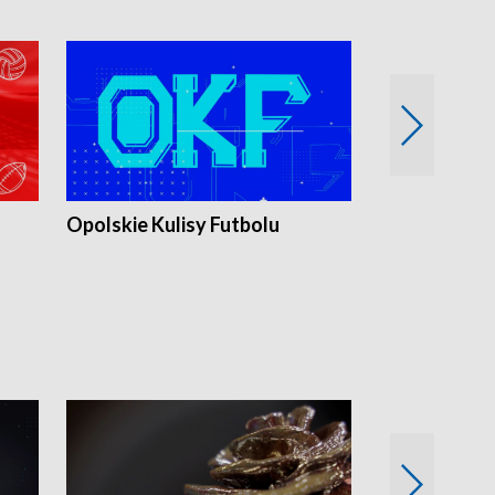
Opolskie Kulisy Futbolu
Złote chwile
sportu