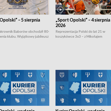
Opolski” – 5 sierpnia
„Sport Opolski” – 4 sierpnia
2026
rownik Baborów obchodził 80-
Reprezentacja Polski do lat 21 w
nienia klubu. Wyjątkowy jubileusz
koszykówce 3x3 – z Mikołajem
 na sportowo. W programie
Kowalczykiem z opolskiego AZS-u 
 turnieju eliminacyjnym
składzie - wygrała dwa z trzech tur
h Mistrzostw w siatkówce
w ramach Ligi Narodów. Rywalizacja
 amatorów w Opolu oraz o
odbyła się w węgierskim Szolnok.
lejarza Opole. Zapraszamy!