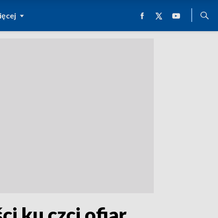
ęcej
i ku czci ofiar