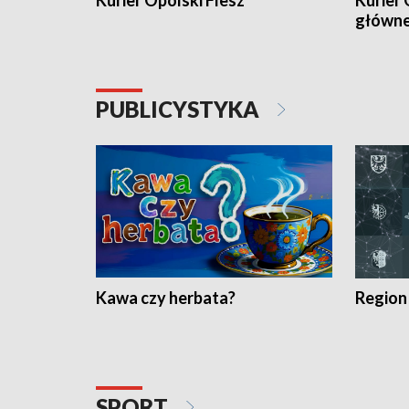
Kurier Opolski Flesz
Kurier 
główn
PUBLICYSTYKA
Kawa czy herbata?
Region
SPORT