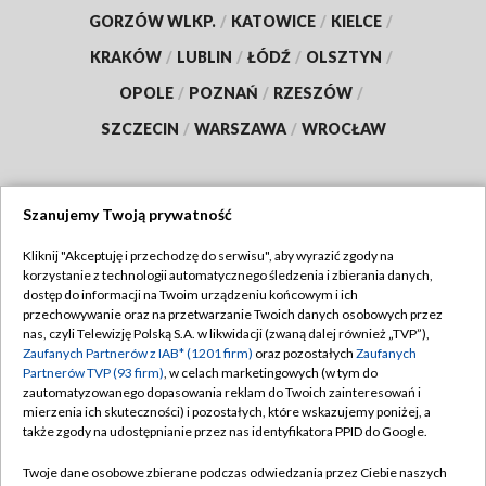
GORZÓW WLKP.
/
KATOWICE
/
KIELCE
/
KRAKÓW
/
LUBLIN
/
ŁÓDŹ
/
OLSZTYN
/
OPOLE
/
POZNAŃ
/
RZESZÓW
/
SZCZECIN
/
WARSZAWA
/
WROCŁAW
Szanujemy Twoją prywatność
Dołącz do nas:
Kliknij "Akceptuję i przechodzę do serwisu", aby wyrazić zgody na
korzystanie z technologii automatycznego śledzenia i zbierania danych,
TVP
dostęp do informacji na Twoim urządzeniu końcowym i ich
Abonament TVP
przechowywanie oraz na przetwarzanie Twoich danych osobowych przez
Regulamin TVP
nas, czyli Telewizję Polską S.A. w likwidacji (zwaną dalej również „TVP”),
Emisja w TVP
Zaufanych Partnerów z IAB* (1201 firm)
oraz pozostałych
Zaufanych
Polityka prywatności
Partnerów TVP (93 firm)
, w celach marketingowych (w tym do
Centrum informacji TVP
Moje zgody
zautomatyzowanego dopasowania reklam do Twoich zainteresowań i
mierzenia ich skuteczności) i pozostałych, które wskazujemy poniżej, a
Naziemna Telewizja Cyfrowa
Pomoc
także zgody na udostępnianie przez nas identyfikatora PPID do Google.
Sklep TVP
Biuro reklamy
Twoje dane osobowe zbierane podczas odwiedzania przez Ciebie naszych