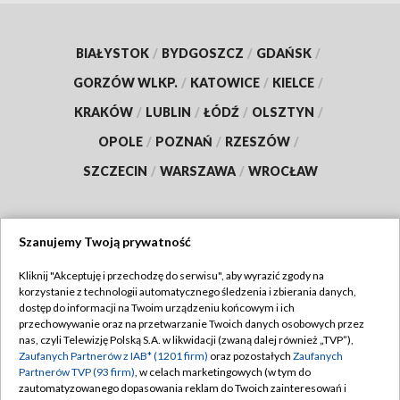
BIAŁYSTOK
/
BYDGOSZCZ
/
GDAŃSK
/
GORZÓW WLKP.
/
KATOWICE
/
KIELCE
/
KRAKÓW
/
LUBLIN
/
ŁÓDŹ
/
OLSZTYN
/
OPOLE
/
POZNAŃ
/
RZESZÓW
/
SZCZECIN
/
WARSZAWA
/
WROCŁAW
Szanujemy Twoją prywatność
Dołącz do nas:
Kliknij "Akceptuję i przechodzę do serwisu", aby wyrazić zgody na
korzystanie z technologii automatycznego śledzenia i zbierania danych,
TVP
dostęp do informacji na Twoim urządzeniu końcowym i ich
Abonament TVP
przechowywanie oraz na przetwarzanie Twoich danych osobowych przez
Regulamin TVP
nas, czyli Telewizję Polską S.A. w likwidacji (zwaną dalej również „TVP”),
Emisja w TVP
Zaufanych Partnerów z IAB* (1201 firm)
oraz pozostałych
Zaufanych
Polityka prywatności
Partnerów TVP (93 firm)
, w celach marketingowych (w tym do
Centrum informacji TVP
Moje zgody
zautomatyzowanego dopasowania reklam do Twoich zainteresowań i