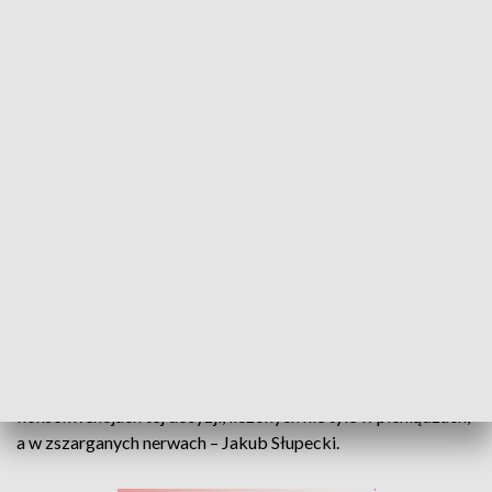
Nie chcą oddać ziemi? Państwo kontra miasto – kolejna runda sporu
A teraz sprawa, w której urzędnicy twierdzą, że wszystko jest
w porządku, a pokrzywdzeni - państwo Taturowie – że
miasto unika wywiązania się z postanowienia Naczelnego
Sądu Administracyjnego. Mowa o sporze o grunty, które
Urząd Miasta w Opolu przekształcił w tereny zielone. O
konsekwencjach tej decyzji, liczonych nie tyle w pieniądzach,
a w zszarganych nerwach – Jakub Słupecki.