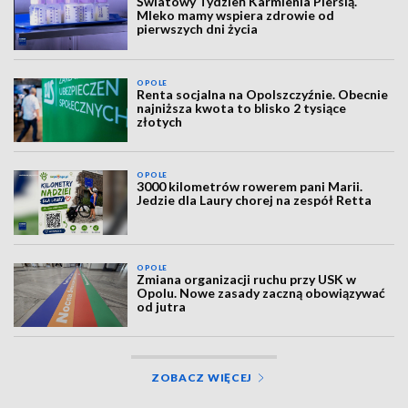
Światowy Tydzień Karmienia Piersią.
Mleko mamy wspiera zdrowie od
pierwszych dni życia
OPOLE
Renta socjalna na Opolszczyźnie. Obecnie
najniższa kwota to blisko 2 tysiące
złotych
OPOLE
3000 kilometrów rowerem pani Marii.
Jedzie dla Laury chorej na zespół Retta
OPOLE
Zmiana organizacji ruchu przy USK w
Opolu. Nowe zasady zaczną obowiązywać
od jutra
ZOBACZ WIĘCEJ