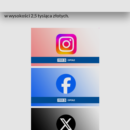
alkomatem wykazało, że 58-latek miał w organizmie ponad
1,5 promila. Funkcjonariusze nałożyli na mężczyznę mandat
w wysokości 2,5 tysiąca złotych.