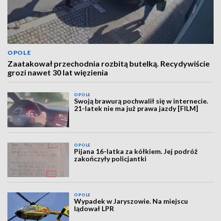
OPOLE
Zaatakował przechodnia rozbitą butelką. Recydywiście
grozi nawet 30 lat więzienia
OPOLE
Swoją brawurą pochwalił się w internecie.
21-latek nie ma już prawa jazdy [FILM]
OPOLE
Pijana 16-latka za kółkiem. Jej podróż
zakończyły policjantki
OPOLE
Wypadek w Jaryszowie. Na miejscu
lądował LPR