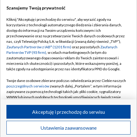
Szanujemy Twoją prywatność
Dołącz do nas:
Kliknij "Akceptuję i przechodzę do serwisu", aby wyrazić zgody na
korzystanie z technologii automatycznego śledzenia i zbierania danych,
TVP
dostęp do informacji na Twoim urządzeniu końcowym i ich
Abonament TVP
przechowywanie oraz na przetwarzanie Twoich danych osobowych przez
Regulamin TVP
nas, czyli Telewizję Polską S.A. w likwidacji (zwaną dalej również „TVP”),
Emisja w TVP
Zaufanych Partnerów z IAB* (1201 firm)
oraz pozostałych
Zaufanych
Polityka prywatności
Partnerów TVP (93 firm)
, w celach marketingowych (w tym do
Centrum informacji TVP
Moje zgody
zautomatyzowanego dopasowania reklam do Twoich zainteresowań i
mierzenia ich skuteczności) i pozostałych, które wskazujemy poniżej, a
Naziemna Telewizja Cyfrowa
Pomoc
także zgody na udostępnianie przez nas identyfikatora PPID do Google.
Sklep TVP
Biuro reklamy
Twoje dane osobowe zbierane podczas odwiedzania przez Ciebie naszych
Rada Programowa
poszczególnych serwisów
zwanych dalej „Portalem”, w tym informacje
Kontakt
zapisywane za pomocą technologii takich jak: pliki cookie, sygnalizatory
System NOS
WWW lub innych podobnych technologii umożliwiających świadczenie
dopasowanych i bezpiecznych usług, personalizację treści oraz reklam,
Informacje o nadawcy
Kanały
udostępnianie funkcji mediów społecznościowych oraz analizowanie
Akceptuję i przechodzę do serwisu
ruchu w Internecie.
Program dla prasy
©2026 Telewizja Polska S.A. w likwidacji
Biuro Reklamy
Twoje dane osobowe zbierane podczas odwiedzania przez Ciebie
Ustawienia zaawansowane
poszczególnych serwisów
na Portalu, takie jak adresy IP, identyfikatory
Ogłoszenie przetargowe
Twoich urządzeń końcowych i identyfikatory plików cookie, informacje o