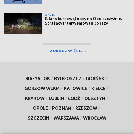
OPOLE
Bilans burzowej nocy na Opolszczyźnie.
Strażacy interweniowali 36 razy
ZOBACZ WIĘCEJ
BIAŁYSTOK
/
BYDGOSZCZ
/
GDAŃSK
/
GORZÓW WLKP.
/
KATOWICE
/
KIELCE
/
KRAKÓW
/
LUBLIN
/
ŁÓDŹ
/
OLSZTYN
/
OPOLE
/
POZNAŃ
/
RZESZÓW
/
SZCZECIN
/
WARSZAWA
/
WROCŁAW